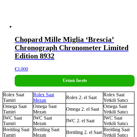
Chopard Mille Miglia ‘Brescia’
Chronograph Chronometer Limited
Edition 8932
€
3.000
Ürünü İncele
Rolex Saat
Rolex Saat
Rolex Saat
Rolex 2. el Saat
Tamiri
Mezatı
Yetkili Satıcı
Omega Saat
Omega Saat
Omega Saat
Omega 2. el Saat
Tamiri
Mezatı
Yetkili Satıcı
IWC Saat
IWC Saat
IWC Saat
IWC 2. el Saat
Tamiri
Mezatı
Yetkili Satıcı
Breitling Saat
Breitling Saat
Breitling Saat
Breitling 2. el Saat
Tamiri
Mezatı
Yetkili Satıcı