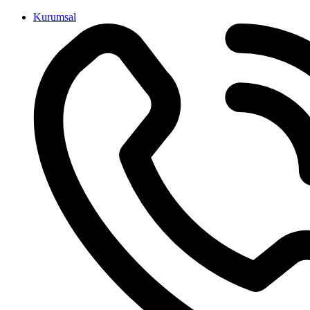
İçeriğe
Kurumsal
atla