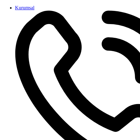
İçeriğe
Kurumsal
atla