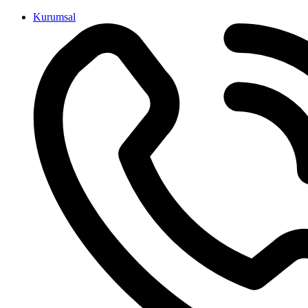
İçeriğe
Kurumsal
atla