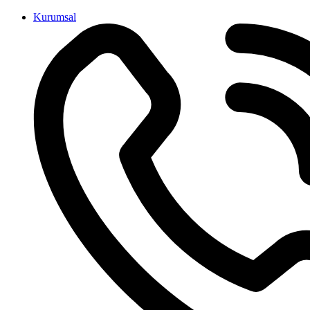
İçeriğe
Kurumsal
atla