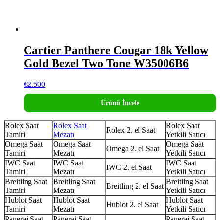
Cartier Panthere Cougar 18k Yellow
Gold Bezel Two Tone W35006B6
€
2.500
Ürünü İncele
Rolex Saat
Rolex Saat
Rolex Saat
Rolex 2. el Saat
Tamiri
Mezatı
Yetkili Satıcı
Omega Saat
Omega Saat
Omega Saat
Omega 2. el Saat
Tamiri
Mezatı
Yetkili Satıcı
IWC Saat
IWC Saat
IWC Saat
IWC 2. el Saat
Tamiri
Mezatı
Yetkili Satıcı
Breitling Saat
Breitling Saat
Breitling Saat
Breitling 2. el Saat
Tamiri
Mezatı
Yetkili Satıcı
Hublot Saat
Hublot Saat
Hublot Saat
Hublot 2. el Saat
Tamiri
Mezatı
Yetkili Satıcı
Panerai Saat
Panerai Saat
Panerai Saat