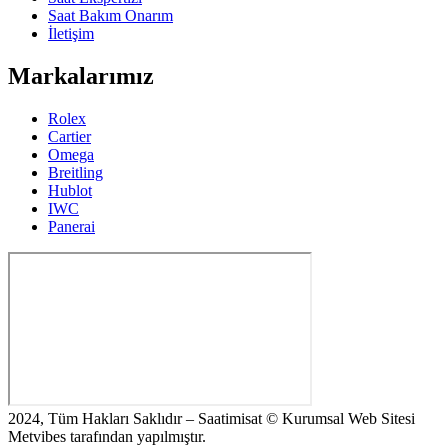
Saat Bakım Onarım
İletişim
Markalarımız
Rolex
Cartier
Omega
Breitling
Hublot
IWC
Panerai
2024, Tüm Hakları Saklıdır – Saatimisat © Kurumsal Web Sitesi
Metvibes tarafından yapılmıştır.