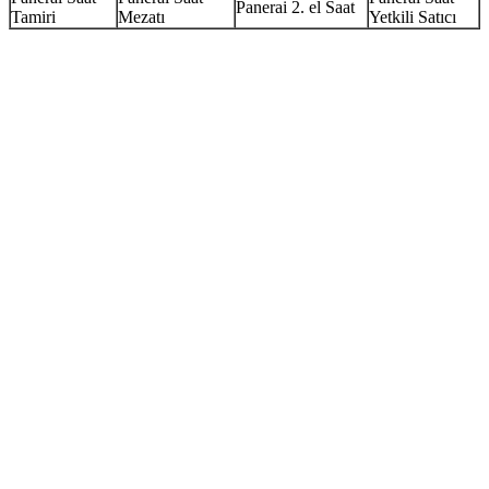
Panerai 2. el Saat
Tamiri
Mezatı
Yetkili Satıcı