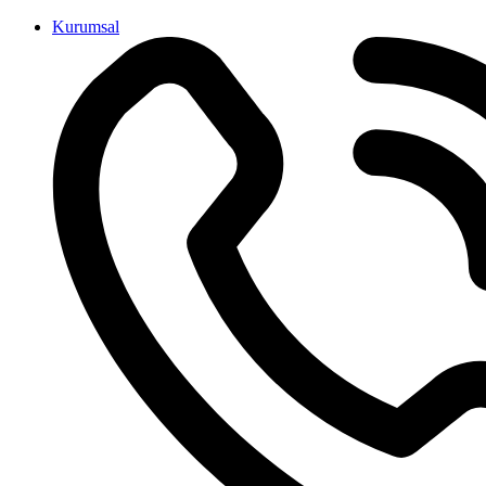
İçeriğe
Kurumsal
atla