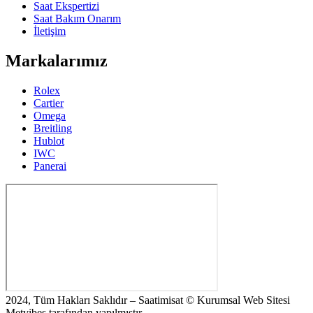
Saat Ekspertizi
Saat Bakım Onarım
İletişim
Markalarımız
Rolex
Cartier
Omega
Breitling
Hublot
IWC
Panerai
2024, Tüm Hakları Saklıdır – Saatimisat © Kurumsal Web Sitesi
Metvibes tarafından yapılmıştır.