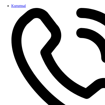
İçeriğe
Kurumsal
atla