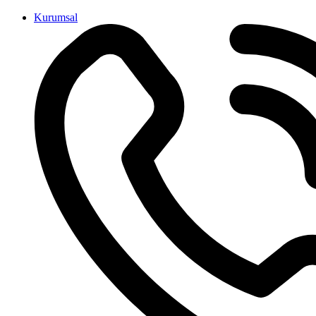
İçeriğe
Kurumsal
atla