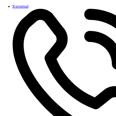
İçeriğe
Kurumsal
atla