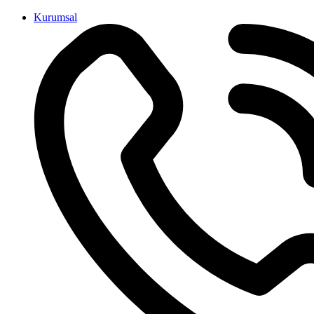
İçeriğe
Kurumsal
atla