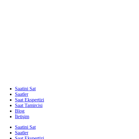
Saatini Sat
Saatler
Saat Ekspertizi
Saat Tamircisi
Blog
İletişim
Saatini Sat
Saatler
Saat Ekspertizi