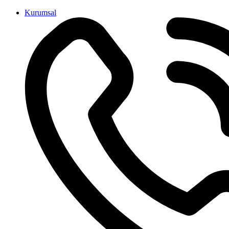
İçeriğe
Kurumsal
atla