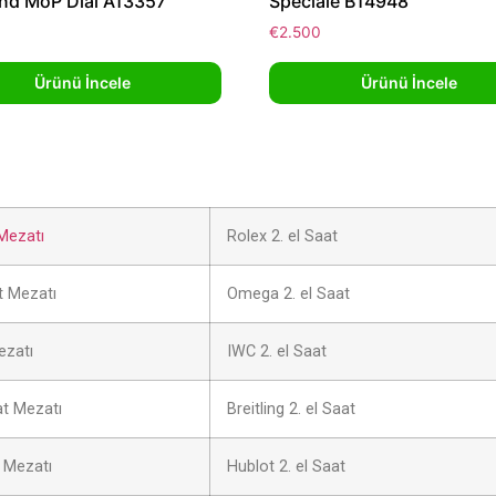
nd MoP Dial A13357
Speciale B14948
€
2.500
Ürünü İncele
Ürünü İncele
Mezatı
Rolex 2. el Saat
 Mezatı
Omega 2. el Saat
ezatı
IWC 2. el Saat
at Mezatı
Breitling 2. el Saat
 Mezatı
Hublot 2. el Saat