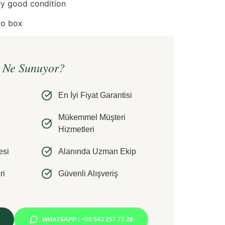
ry good condition
No box
e Ne Sunuyor?
En İyi Fiyat Garantisi
Mükemmel Müşteri
Hizmetleri
esi
Alanında Uzman Ekip
ri
Güvenli Alışveriş
WHATSAPP : +90 543 257 72 28