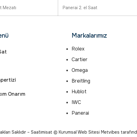
t Mezatı
Panerai 2. el Saat
enü
Markalarımız
Rolex
Sat
Cartier
Omega
pertizi
Breitling
Hublot
kım Onarım
IWC
Panerai
ları Saklıdır – Saatimisat © Kurumsal Web Sitesi Metvibes tarafında