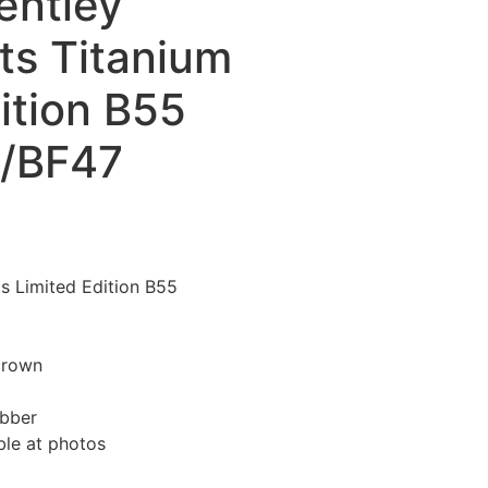
Bentley
ts Titanium
ition B55
/BF47
s Limited Edition B55
crown
ubber
ble at photos