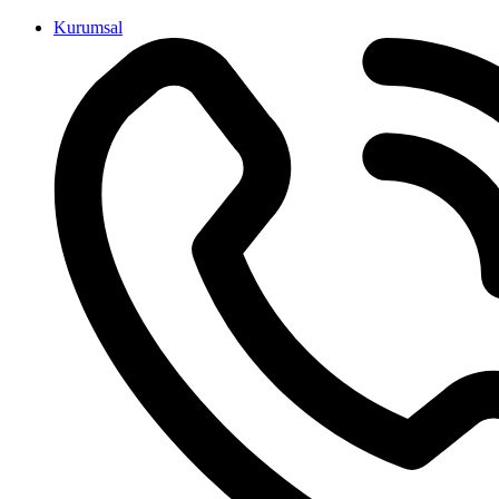
İçeriğe
Kurumsal
atla