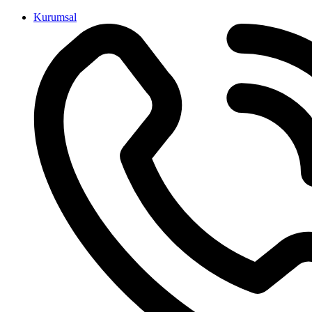
İçeriğe
Kurumsal
atla