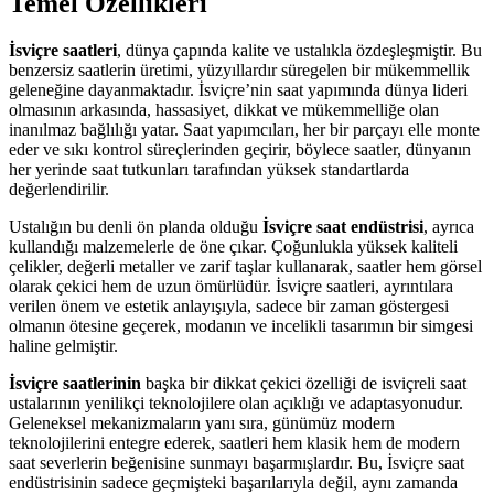
Temel Özellikleri
İsviçre saatleri
, dünya çapında kalite ve ustalıkla özdeşleşmiştir. Bu
benzersiz saatlerin üretimi, yüzyıllardır süregelen bir mükemmellik
geleneğine dayanmaktadır. İsviçre’nin saat yapımında dünya lideri
olmasının arkasında, hassasiyet, dikkat ve mükemmelliğe olan
inanılmaz bağlılığı yatar. Saat yapımcıları, her bir parçayı elle monte
eder ve sıkı kontrol süreçlerinden geçirir, böylece saatler, dünyanın
her yerinde saat tutkunları tarafından yüksek standartlarda
değerlendirilir.
Ustalığın bu denli ön planda olduğu
İsviçre saat endüstrisi
, ayrıca
kullandığı malzemelerle de öne çıkar. Çoğunlukla yüksek kaliteli
çelikler, değerli metaller ve zarif taşlar kullanarak, saatler hem görsel
olarak çekici hem de uzun ömürlüdür. İsviçre saatleri, ayrıntılara
verilen önem ve estetik anlayışıyla, sadece bir zaman göstergesi
olmanın ötesine geçerek, modanın ve incelikli tasarımın bir simgesi
haline gelmiştir.
İsviçre saatlerinin
başka bir dikkat çekici özelliği de isviçreli saat
ustalarının yenilikçi teknolojilere olan açıklığı ve adaptasyonudur.
Geleneksel mekanizmaların yanı sıra, günümüz modern
teknolojilerini entegre ederek, saatleri hem klasik hem de modern
saat severlerin beğenisine sunmayı başarmışlardır. Bu, İsviçre saat
endüstrisinin sadece geçmişteki başarılarıyla değil, aynı zamanda