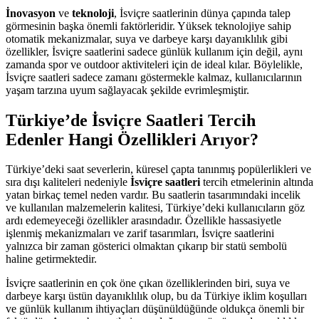
İnovasyon
ve
teknoloji
, İsviçre saatlerinin dünya çapında talep
görmesinin başka önemli faktörleridir. Yüksek teknolojiye sahip
otomatik mekanizmalar, suya ve darbeye karşı dayanıklılık gibi
özellikler, İsviçre saatlerini sadece günlük kullanım için değil, aynı
zamanda spor ve outdoor aktiviteleri için de ideal kılar. Böylelikle,
İsviçre saatleri sadece zamanı göstermekle kalmaz, kullanıcılarının
yaşam tarzına uyum sağlayacak şekilde evrimleşmiştir.
Türkiye’de İsviçre Saatleri Tercih
Edenler Hangi Özellikleri Arıyor?
Türkiye’deki saat severlerin, küresel çapta tanınmış popülerlikleri ve
sıra dışı kaliteleri nedeniyle
İsviçre saatleri
tercih etmelerinin altında
yatan birkaç temel neden vardır. Bu saatlerin tasarımındaki incelik
ve kullanılan malzemelerin kalitesi, Türkiye’deki kullanıcıların göz
ardı edemeyeceği özellikler arasındadır. Özellikle hassasiyetle
işlenmiş mekanizmaları ve zarif tasarımları, İsviçre saatlerini
yalnızca bir zaman gösterici olmaktan çıkarıp bir statü sembolü
haline getirmektedir.
İsviçre saatlerinin en çok öne çıkan özelliklerinden biri, suya ve
darbeye karşı üstün dayanıklılık olup, bu da Türkiye iklim koşulları
ve günlük kullanım ihtiyaçları düşünüldüğünde oldukça önemli bir