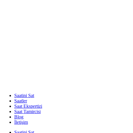
Saatini Sat
Saatler
Saat Ekspertizi
Saat Tamircisi
Blog
İletişim
Saatini Sat