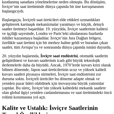
kısıtlanmış sanatlara yönelmelerine neden olmuştu. Bu dönüşüm,
İsviçre’nin saat üretiminde dünya çapında bir üne kavuşmasının
başlangıcıydı.
Başlangıçta, İsviçreli saat üreticileri elde ettikleri uzmanlıkları
geliştirerek karmaşık mekanizmalar yaratmayı ve küçük, detaylı
saatler üretmeyi başardılar. 19. yüzyılda, İsviçre saatlerinin kalitesi
ve işçiliği sayesinde, Londra ve Paris’teki uluslararası fuarlarda
ödüller kazanmaya başladılar. İsviçre’nin Jura Dağları bölgesi,
özellikle saat üretimi için bir merkez haline geldi ve buradan çıkan
saatler, tüm Avrupa’ya ve sonrasında dünya çapında ismini duyurdu.
20. yüzyılın başlarında,
İsviçre saat endüstrisi
, otomatik saatlerin
geliştirilmesi ve kuvars saatlerinin icadı gibi büyük teknolojik
ilerlemelerle daha da büyüdü. Ancak, 1970’lerde kuvars krizi olarak
bilinen dönemde, Japon saat üreticilerinin ucuz ve yüksek kaliteli
kuvars saatleri piyasaya sürmeleri, İsviçre saat endüstrisini zor
duruma soktu. İsviçreli üreticiler bu döneme adapte olmak ve
yeniden pazar lideri olabilmek için inovasyona büyük yatırımlar
yaptılar. Bu süreç, İsviçre’nin yüksek kalitedeki mekanik saatlere
olan global ilgiyi yeniden canlandırmasına ve saat üretimindeki öncü
rolünü korumasına yol açtı.
Kalite ve Ustalık: İsviçre Saatlerinin