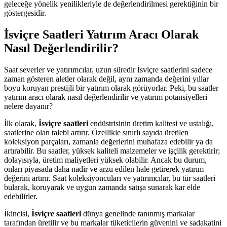
geleceğe yönelik yenilikleriyle de değerlendirilmesi gerektiğinin bir
göstergesidir.
İsviçre Saatleri Yatırım Aracı Olarak
Nasıl Değerlendirilir?
Saat severler ve yatırımcılar, uzun süredir İsviçre saatlerini sadece
zaman gösteren aletler olarak değil, aynı zamanda değerini yıllar
boyu koruyan prestijli bir yatırım olarak görüyorlar. Peki, bu saatler
yatırım aracı olarak nasıl değerlendirilir ve yatırım potansiyelleri
nelere dayanır?
İlk olarak,
İsviçre saatleri
endüstrisinin üretim kalitesi ve ustalığı,
saatlerine olan talebi artırır. Özellikle sınırlı sayıda üretilen
koleksiyon parçaları, zamanla değerlerini muhafaza edebilir ya da
artırabilir. Bu saatler, yüksek kaliteli malzemeler ve işçilik gerektirir;
dolayısıyla, üretim maliyetleri yüksek olabilir. Ancak bu durum,
onları piyasada daha nadir ve arzu edilen hale getirerek yatırım
değerini artırır. Saat koleksiyoncuları ve yatırımcılar, bu tür saatleri
bularak, koruyarak ve uygun zamanda satışa sunarak kar elde
edebilirler.
İkincisi,
İsviçre saatleri
dünya genelinde tanınmış markalar
tarafından üretilir ve bu markalar tüketicilerin güvenini ve sadakatini