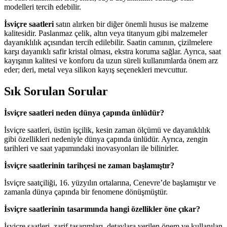
modelleri tercih edebilir.
İsviçre saatleri
satın alırken bir diğer önemli husus ise malzeme
kalitesidir. Paslanmaz çelik, altın veya titanyum gibi malzemeler
dayanıklılık açısından tercih edilebilir. Saatin camının, çizilmelere
karşı dayanıklı safir kristal olması, ekstra koruma sağlar. Ayrıca, saat
kayışının kalitesi ve konforu da uzun süreli kullanımlarda önem arz
eder; deri, metal veya silikon kayış seçenekleri mevcuttur.
Sık Sorulan Sorular
İsviçre saatleri neden dünya çapında ünlüdür?
İsviçre saatleri, üstün işçilik, kesin zaman ölçümü ve dayanıklılık
gibi özellikleri nedeniyle dünya çapında ünlüdür. Ayrıca, zengin
tarihleri ve saat yapımındaki inovasyonları ile bilinirler.
İsviçre saatlerinin tarihçesi ne zaman başlamıştır?
İsviçre saatçiliği, 16. yüzyılın ortalarına, Cenevre’de başlamıştır ve
zamanla dünya çapında bir fenomene dönüşmüştür.
İsviçre saatlerinin tasarımında hangi özellikler öne çıkar?
İsviçre saatleri, zarif tasarımları, detaylara verilen önem ve kullanılan