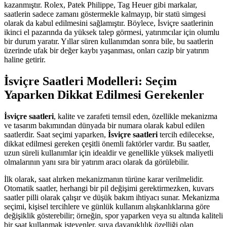
kazanmıştır. Rolex, Patek Philippe, Tag Heuer gibi markalar,
saatlerin sadece zamanı göstermekle kalmayıp, bir statü simgesi
olarak da kabul edilmesini sağlamıştır. Böylece, İsviçre saatlerinin
ikinci el pazarında da yüksek talep görmesi, yatırımcılar için olumlu
bir durum yaratır. Yıllar süren kullanımdan sonra bile, bu saatlerin
üzerinde ufak bir değer kaybı yaşanması, onları cazip bir yatırım
haline getirir.
İsviçre Saatleri Modelleri: Seçim
Yaparken Dikkat Edilmesi Gerekenler
İsviçre saatleri
, kalite ve zarafeti temsil eden, özellikle mekanizma
ve tasarım bakımından dünyada bir numara olarak kabul edilen
saatlerdir. Saat seçimi yaparken,
İsviçre saatleri
tercih edilecekse,
dikkat edilmesi gereken çeşitli önemli faktörler vardır. Bu saatler,
uzun süreli kullanımlar için idealdir ve genellikle yüksek maliyetli
olmalarının yanı sıra bir yatırım aracı olarak da görülebilir.
İlk olarak, saat alırken mekanizmanın türüne karar verilmelidir.
Otomatik saatler, herhangi bir pil değişimi gerektirmezken, kuvars
saatler pilli olarak çalışır ve düşük bakım ihtiyacı sunar. Mekanizma
seçimi, kişisel tercihlere ve günlük kullanım alışkanlıklarına göre
değişiklik gösterebilir; örneğin, spor yaparken veya su altında kaliteli
bir saat kullanmak isteyenler, suya dayanıklılık özelliği olan