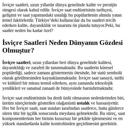
İsviçre saatleri, uzun yıllardır dünya genelinde kalite ve prestijin
simgesi olarak kabul edilir. İsviçre saat endüstrisinin tarihçesi,
gelişimi ve saat yapımındaki ustalığı bu popülaritenin altında yatan
temel faktörlerdir. Türkiye’deki kullanıcılar da bu saatleri tercih
ederken kalite, dayanıklılık ve tasarımı ön planda tutuyor.Peki, bu
saatler neden bu kadar özel?
İsviçre Saatleri Neden Dünyanın Gözdesi
Olmuştur?
İsviçre saatleri
, uzun yıllardan beri dünya genelinde kalitesi,
dayanıklılığı ve zarafeti ile tanınmaktadır. Bu saatlerin küresel
popülerliği, sadece zamanı göstermenin ötesinde, bir statü sembolü
olarak görülmesinden kaynaklanmaktadır. İsviçre saat sanayii, tarihi
ve kültürel bir mirası temsil ederken, aynı zamanda teknolojik
yenilikleri ve sanatsal zanaati de bünyesinde barındırmaktadır.
İsviçre saat endüstrisinin bu denli ünlü olmasının nedenlerinden biri,
üretim süreçlerinde gösterilen olağanüstü
ustalık
ve hassasiyettir.
Her bir İsviçre saati, saat ustaları tarafından saatlerce, hatta günlerce
süren titiz bir işçilik sonucunda meydana gelmektedir. Bu süreç, saat
komponentlerinin her birinin kusursuz bir şekilde işlenmesini ve en
yüksek standartlarda kalite kontrolünden geçirilmesini gerektirir.