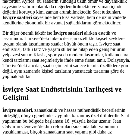
faktördür. Ayrıca, bu saatlerin sunduğu uzun ömür ve dayanıklılık
sayesinde yatırım olarak da değerlendirilmekte ve zaman içinde
değerini koruyup kimi zaman artırabilmektedir. Saat tutkunları,
İsviçre saatleri
sayesinde hem kısa vadede, hem de uzun vadede
kendilerine ekonomik bir avantaj sağladıklarını görmektedirler.
Bir diğer önemli faktör ise
İsviçre saatleri
alırken estetik ve
tasarımıdır. Türkiye’deki tüketiciler için özellikle kişisel zevklere
uygun olarak tasarlanmış saatler büyük önem taşır. İsviçre saat
endüstrisi, farklı tarz ve yaşam stillerine hitap eden geniş bir ürün
yelpazesi sunar. Klasik, spor ya da modern tasarımlar, kullanıcılara
kendi tarzlarını saat seçimleriyle ifade etme fırsatı tanır. Dolayısıyla,
Türkiye’deki alıcılar, saat seçimlerini sadece teknik özelliklere göre
değil, aynı zamanda kişisel tarzlarını yansıtacak tasarıma göre de
yapmaktadırlar.
İsviçre Saat Endüstrisinin Tarihçesi ve
Gelişimi
İsviçre saatleri
, zanaatkarlık ve hassas mühendislik becerilerinin
birleştiği, dünya genelinde saygınlık kazanmış özel ürünlerdir. Saat
yapımının bu bölgede başlaması 16. yüzyıla kadar uzanır; Jean
Calvin’in Cenevre’de dini reformları sırasında takı yapımının
yasaklanması, birçok zanaatkarın saat yapımı gibi daha az