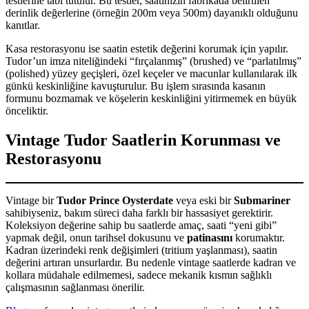
testlerine tabi tutulur. Bu testler, saatinizin fabrikada belirtilen
derinlik değerlerine (örneğin 200m veya 500m) dayanıklı olduğunu
kanıtlar.
Kasa restorasyonu ise saatin estetik değerini korumak için yapılır.
Tudor’un imza niteliğindeki “fırçalanmış” (brushed) ve “parlatılmış”
(polished) yüzey geçişleri, özel keçeler ve macunlar kullanılarak ilk
günkü keskinliğine kavuşturulur. Bu işlem sırasında kasanın
formunu bozmamak ve köşelerin keskinliğini yitirmemek en büyük
önceliktir.
Vintage Tudor Saatlerin Korunması ve
Restorasyonu
Vintage bir
Tudor Prince Oysterdate
veya eski bir
Submariner
sahibiyseniz, bakım süreci daha farklı bir hassasiyet gerektirir.
Koleksiyon değerine sahip bu saatlerde amaç, saati “yeni gibi”
yapmak değil, onun tarihsel dokusunu ve
patinasını
korumaktır.
Kadran üzerindeki renk değişimleri (tritium yaşlanması), saatin
değerini artıran unsurlardır. Bu nedenle vintage saatlerde kadran ve
kollara müdahale edilmemesi, sadece mekanik kısmın sağlıklı
çalışmasının sağlanması önerilir.