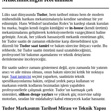
Lüks saat dünyasında
Tudor
, hem tarihsel mirası hem de modern
mühendislik harikası mekanizmalarıyla kendine sarsılmaz bir yer
edinmiştir. Hans Wilsdorf tarafından Rolex’in kardeşi olarak kurulan
bu marka, bugün kendi özgün kimliğini ve
in-house
(kendi üretimi)
mekanizmalarını geliştirerek koleksiyonerlerin vazgeçilmezi haline
gelmiştir. Ancak, her yüksek hassasiyetli mekanik enstrüman gibi,
bir Tudor saatin de zamanın etkilerine karşı direnebilmesi için
düzenli bir
Tudor saat tamiri
ve bakım sürecine ihtiyacı vardır. Bu
rehberde, bir Tudor saatin ömrünü nasıl uzatabileceğinizi,
profesyonel bir bakımın aşamalarını ve teknik detaylarını
derinlemesine inceleyeceğiz.
Bir saatin sadece zamanı göstermesi değil, aynı zamanda bir yatırım
aracı ve aile mirası olması, onun bakım sürecini kritik bir noktaya
taşır.
Saat tamircisi
seçimi yaparken, saatinizin teknik
spesifikasyonlarına hakim, orijinal yedek parça kullanan ve
markanın estetik kodlarını bozmadan işlem yapabilen
profesyonellerle çalışmak gerekir. Tudor’un karmaşık çark
sistemleri,
silikon denge yayları
ve yüksek güç rezervine sahip
motorları, sıradan bir müdahaleyi kabul etmeyecek kadar hassastır.
Tudor Markasının Tarihsel Mirası ve Teknik Yapısı