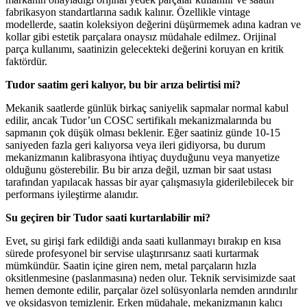
fabrikasyon standartlarına sadık kalınır. Özellikle vintage
modellerde, saatin koleksiyon değerini düşürmemek adına kadran ve
kollar gibi estetik parçalara onaysız müdahale edilmez. Orijinal
parça kullanımı, saatinizin gelecekteki değerini koruyan en kritik
faktördür.
Tudor saatim geri kalıyor, bu bir arıza belirtisi mi?
Mekanik saatlerde günlük birkaç saniyelik sapmalar normal kabul
edilir, ancak Tudor’un COSC sertifikalı mekanizmalarında bu
sapmanın çok düşük olması beklenir. Eğer saatiniz günde 10-15
saniyeden fazla geri kalıyorsa veya ileri gidiyorsa, bu durum
mekanizmanın kalibrasyona ihtiyaç duyduğunu veya manyetize
olduğunu gösterebilir. Bu bir arıza değil, uzman bir saat ustası
tarafından yapılacak hassas bir ayar çalışmasıyla giderilebilecek bir
performans iyileştirme alanıdır.
Su geçiren bir Tudor saati kurtarılabilir mi?
Evet, su girişi fark edildiği anda saati kullanmayı bırakıp en kısa
sürede profesyonel bir servise ulaştırırsanız saati kurtarmak
mümkündür. Saatin içine giren nem, metal parçaların hızla
oksitlenmesine (paslanmasına) neden olur. Teknik servisimizde saat
hemen demonte edilir, parçalar özel solüsyonlarla nemden arındırılır
ve oksidasyon temizlenir. Erken müdahale, mekanizmanın kalıcı