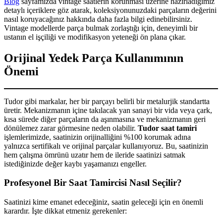
Blog
sayfamızda vintage saatlerin korunması üzerine hazırladığımız
detaylı içeriklere göz atarak, koleksiyonunuzdaki parçaların değerini
nasıl koruyacağınız hakkında daha fazla bilgi edinebilirsiniz.
Vintage modellerde parça bulmak zorlaştığı için, deneyimli bir
ustanın el işçiliği ve modifikasyon yeteneği ön plana çıkar.
Orijinal Yedek Parça Kullanımının
Önemi
Tudor gibi markalar, her bir parçayı belirli bir metalurjik standartta
üretir. Mekanizmanın içine takılacak yan sanayi bir vida veya çark,
kısa sürede diğer parçaların da aşınmasına ve mekanizmanın geri
dönülemez zarar görmesine neden olabilir.
Tudor saat tamiri
işlemlerimizde, saatinizin orijinalliğini %100 korumak adına
yalnızca sertifikalı ve orijinal parçalar kullanıyoruz. Bu, saatinizin
hem çalışma ömrünü uzatır hem de ileride saatinizi satmak
istediğinizde değer kaybı yaşamanızı engeller.
Profesyonel Bir Saat Tamircisi Nasıl Seçilir?
Saatinizi kime emanet edeceğiniz, saatin geleceği için en önemli
karardır. İşte dikkat etmeniz gerekenler: