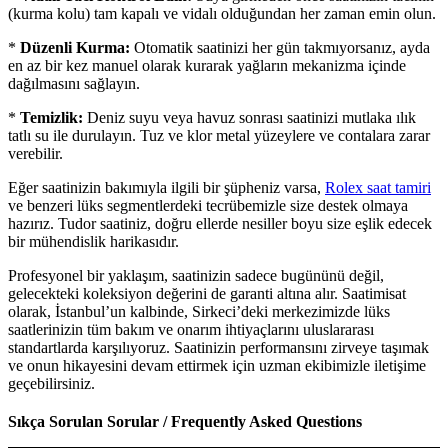
(kurma kolu) tam kapalı ve vidalı olduğundan her zaman emin olun.
*
Düzenli Kurma:
Otomatik saatinizi her gün takmıyorsanız, ayda
en az bir kez manuel olarak kurarak yağların mekanizma içinde
dağılmasını sağlayın.
*
Temizlik:
Deniz suyu veya havuz sonrası saatinizi mutlaka ılık
tatlı su ile durulayın. Tuz ve klor metal yüzeylere ve contalara zarar
verebilir.
Eğer saatinizin bakımıyla ilgili bir şüpheniz varsa,
Rolex saat tamiri
ve benzeri lüks segmentlerdeki tecrübemizle size destek olmaya
hazırız. Tudor saatiniz, doğru ellerde nesiller boyu size eşlik edecek
bir mühendislik harikasıdır.
Profesyonel bir yaklaşım, saatinizin sadece bugününü değil,
gelecekteki koleksiyon değerini de garanti altına alır. Saatimisat
olarak, İstanbul’un kalbinde, Sirkeci’deki merkezimizde lüks
saatlerinizin tüm bakım ve onarım ihtiyaçlarını uluslararası
standartlarda karşılıyoruz. Saatinizin performansını zirveye taşımak
ve onun hikayesini devam ettirmek için uzman ekibimizle iletişime
geçebilirsiniz.
Sıkça Sorulan Sorular / Frequently Asked Questions