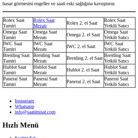
hasar görmesini engeller ve saati eski sağlığına kavuşturur.
Rolex Saat
Rolex Saat
Rolex Saat
Rolex 2. el Saat
Tamiri
Mezatı
Yetkili Satıcı
Omega Saat
Omega Saat
Omega Saat
Omega 2. el Saat
Tamiri
Mezatı
Yetkili Satıcı
IWC Saat
IWC Saat
IWC Saat
IWC 2. el Saat
Tamiri
Mezatı
Yetkili Satıcı
Breitling Saat
Breitling Saat
Breitling Saat
Breitling 2. el Saat
Tamiri
Mezatı
Yetkili Satıcı
Hublot Saat
Hublot Saat
Hublot Saat
Hublot 2. el Saat
Tamiri
Mezatı
Yetkili Satıcı
Panerai Saat
Panerai Saat
Panerai Saat
Panerai 2. el Saat
Tamiri
Mezatı
Yetkili Satıcı
Instagram
Whatsapp
info@saatimisat.com
Hızlı Menü
Saatini Sat