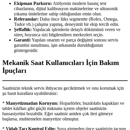
Ekipman Parkuru:
Atölyenin modern basınç test
cihazlarına, dijital kalibrasyon makinelerine ve ultrasonik
yıkama ünitelerine sahip olduğundan emin olun.
Referanslar:
Daha önce lüks segmentte (Rolex, Omega,
Tudor vb.) çalışma yapmış, deneyimli bir ekip tercih edin.
Şeffaflık:
Yapılacak işlemlerin detaylı dökümünü veren ve
süreç boyunca sizi bilgilendiren merkezleri seçin.
Garanti:
Yapılan onarım ve parça değişimi sonrası servis
garantisi sunulması, işin arkasında durulduğunun
göstergesidir.
Mekanik Saat Kullanıcıları İçin Bakım
İpuçları
Saatinizin teknik servis ihtiyacını geciktirmek ve onu korumak için
şu basit kurallara uyabilirsiniz:
*
Manyetizmadan Koruyun:
Hoparlörler, buzdolabı kapakları ve
tablet kılıfları gibi güçlü mıknatıs içeren objeler saatinizin
hassasiyetini bozabilir. Eğer saatiniz aniden çok ileri gitmeye
başlarsa, muhtemelen manyetize olmuştur.
*
Vidalı Tacı Kontrol Edin:
Suya girmeden önce saatinizin tacının