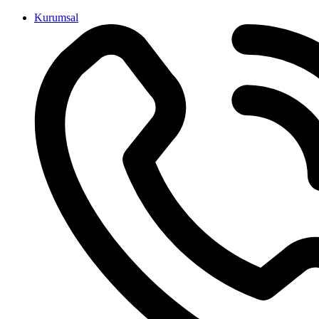
İçeriğe
Kurumsal
atla