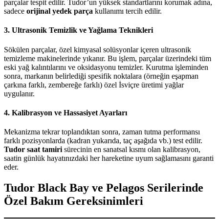
parçalar tespit edilir. Tudor’un yüksek standartlarını korumak adına,
sadece
orijinal yedek parça
kullanımı tercih edilir.
3. Ultrasonik Temizlik ve Yağlama Teknikleri
Sökülen parçalar, özel kimyasal solüsyonlar içeren ultrasonik
temizleme makinelerinde yıkanır. Bu işlem, parçalar üzerindeki tüm
eski yağ kalıntılarını ve oksidasyonu temizler. Kurutma işleminden
sonra, markanın belirlediği spesifik noktalara (örneğin eşapman
çarkına farklı, zembereğe farklı) özel İsviçre üretimi yağlar
uygulanır.
4. Kalibrasyon ve Hassasiyet Ayarları
Mekanizma tekrar toplandıktan sonra, zaman tutma performansı
farklı pozisyonlarda (kadran yukarıda, taç aşağıda vb.) test edilir.
Tudor saat tamiri
sürecinin en sanatsal kısmı olan kalibrasyon,
saatin günlük hayatınızdaki her hareketine uyum sağlamasını garanti
eder.
Tudor Black Bay ve Pelagos Serilerinde
Özel Bakım Gereksinimleri