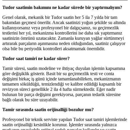
Tudor saatimin bakımını ne kadar sürede bir yaptırmalıyım?
Genel olarak, mekanik bir Tudor saatin her 5 ila 7 yılda bir tam
bakımdan geçmesi önerilir. Ancak saatinizi yoğun şekilde su altında
kullanıyorsanız veya profesyonel bir dalgıçsanız, su geçirmezlik
testlerini her yıl, mekanizma kontrollerini ise daha sık yaptırmanız
saatinizin ömrünü uzatacaktır. Zamanla kuruyan yağlar sürtünmeyi
artırarak parçaların aşınmasına neden olduğundan, saatiniz çalışıyor
olsa bile bu periyodik kontrolleri aksatmamak önemlidir.
Tudor saat tamiri ne kadar sürer?
Tamir süresi, saatin modeline ve ihtiyaç duyulan işlemin kapsamına
göre değişiklik gösterir. Basit bir su geçirmezlik testi ve conta
değişimi birkaç iş günü içinde tamamlanabilirken, mekanizmanın
tamamen söküldüğü, temizlendiği ve kalibre edildiği kapsamlı bir
revizyon süreci genellikle 2 ila 4 hafta sürmektedir. Eğer nadir
bulunan bir parça değişimi gerekiyorsa, parçanın tedarik süresine
bağlı olarak bu süre uzayabilir.
Tamir sırasında saatin orijinalliği bozulur mu?
Profesyonel bir teknik serviste yapılan Tudor saat tamiri işlemlerinde
saatin orijinalliği kesinlikle korunur. İşlemler sırasında yalnızca
markanın onayladığı orijinal yedek parçalar kullanılır ve saatin