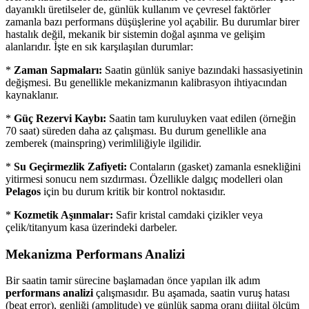
dayanıklı üretilseler de, günlük kullanım ve çevresel faktörler
zamanla bazı performans düşüşlerine yol açabilir. Bu durumlar birer
hastalık değil, mekanik bir sistemin doğal aşınma ve gelişim
alanlarıdır. İşte en sık karşılaşılan durumlar:
*
Zaman Sapmaları:
Saatin günlük saniye bazındaki hassasiyetinin
değişmesi. Bu genellikle mekanizmanın kalibrasyon ihtiyacından
kaynaklanır.
*
Güç Rezervi Kaybı:
Saatin tam kuruluyken vaat edilen (örneğin
70 saat) süreden daha az çalışması. Bu durum genellikle ana
zemberek (mainspring) verimliliğiyle ilgilidir.
*
Su Geçirmezlik Zafiyeti:
Contaların (gasket) zamanla esnekliğini
yitirmesi sonucu nem sızdırması. Özellikle dalgıç modelleri olan
Pelagos
için bu durum kritik bir kontrol noktasıdır.
*
Kozmetik Aşınmalar:
Safir kristal camdaki çizikler veya
çelik/titanyum kasa üzerindeki darbeler.
Mekanizma Performans Analizi
Bir saatin tamir sürecine başlamadan önce yapılan ilk adım
performans analizi
çalışmasıdır. Bu aşamada, saatin vuruş hatası
(beat error), genliği (amplitude) ve günlük sapma oranı dijital ölçüm