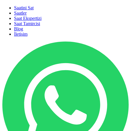
Saatini Sat
Saatler
Saat Ekspertizi
Saat Tamircisi
Blog
İletişim