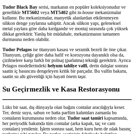
Tudor Black Bay
serisi, markanın en popüler koleksiyonudur ve
genellikle
MT5602
veya
MT5402
gibi in-house mekanizmalar
kullanır. Bu mekanizmalar, manyetik alanlardan etkilenmeyen
silikon denge yaylarına sahiptir. Ancak silikon yapı, geleneksel
metal yaylara göre daha kırılgandır ve montaj sırasında çok yüksek
dikkat gerektirir. Yanlış bir müdahale, mekanizmanın tamamen
durmasına neden olabilir.
Tudor Pelagos
ise titanyum kasası ve seramik bezeli ile öne çıkar.
Titanyum, çeliğe göre daha hafif ve korozyona dayanıklı olsa da,
çizilmelere karşı farklı bir polisaj (parlatma) tekniği gerektirir. Ayrıca
Pelagos modellerindeki
helyum tahliye valfi
, derin dalışlar sonrası
saatin iç basıncını dengeleyen kritik bir parçadır. Bu valfin bakımı,
saatin su altı güvenliği için hayati önem taşır.
Su Geçirmezlik ve Kasa Restorasyonu
Lüks bir saat, dış dünyayla olan bağını contalar aracılığıyla keser.
Ter, deniz suyu, sabun ve hatta parfüm kalıntıları zamanla bu
contaların kurumasına neden olur.
Tudor saat tamiri
kapsamında,
her periyodik bakımda tüm contalar (arka kapak, taç ve cam
contaları) yenilenir. İşlem sonrası saat, hem kuru hem de ıslak basınç