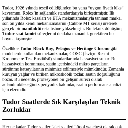
Tudor, 1926 yılında tescil edildiğinden bu yana “uygun fiyatlı lüks”
kavramını, Rolex’in sağlamlık standartlarıyla birleştirmiştir. İlk
yıllarında Rolex kasaları ve ETA mekanizmalarıyla tanınan marka,
son on yılda kendi mekanizmalarını (Calibre MT serisi) üreterek
gerçek bir
manifaktür
statüsüne yükselmiştir. Bu teknik dönüşüm,
Tudor saat tamiri
süreçlerini de daha uzmanlık gerektiren bir
boyuta taşımıştır.
Özellikle
Tudor Black Bay
,
Pelagos
ve
Heritage Chrono
gibi
modellerde kullanılan mekanizmalar, COSC (İsviçre Resmi
Kronometre Test Enstitüsü) standartlarında hassasiyet sunar. Bu
hassasiyetin korunması, saatin içerisindeki mikro parçaların
sürtünme katsayılarının minimize edilmesiyle mümkündür. Zamanla
kuruyan yağlar ve biriken mikroskobik tozlar, saatin doğruluğunu
bozar. Bu nedenle, profesyonel bir gelişim süreci olarak
adlandırabileceğimiz periyodik bakımlar, saatin performans analizi
için elzemdir.
Tudor Saatlerde Sık Karşılaşılan Teknik
Zorluklar
Her ne kadar Tudor saatler “alet saatleri” (tool watches) olarak çok