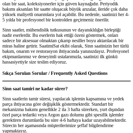
olan bir saat, koleksiyonerler için güven kaynağıdır. Periyodik
bakımı aksatılan bir saatte oluşacak büyük arızalar, ileride çok daha
yüksek maliyetli onarımlara yol açabilir. Bu nedenle, saatinizi her 4-
5 yılda bir profesyonel bir kontrolden geçirmeniz önerilir.
Sinn saatler, mühendislik tutkusunun ve dayanıklılığın birleştiği
nadir eserlerdir. Bu eserlerin hak ettiği özeni göstermek, onları
sadece bir aksesuar olmaktan çıkarıp nesiller boyu aktarılacak bir
miras haline getirir. SaatimiSat ekibi olarak, Sinn saatinizin her türlü
bakım, onarım ve restorasyon ihtiyacında yanınızdayız. Profesyonel
ekipmanlarımız ve deneyimli ustalarımızla, saatinizi ilk günkü
hassasiyetiyle size teslim ediyoruz.
Sıkça Sorulan Sorular / Frequently Asked Questions
Sinn saat tamiri ne kadar sürer?
Sinn saatlerin tamir süresi, yapılacak işlemin kapsamına ve yedek
parça ihtiyacına göre değişiklik göstermektedir. Standart bir
mekanizma bakımı genellikle 2 ila 3 hafta sürerken, yurt dışından
özel parça tedariki veya Argon gazı dolumu gibi spesifik işlemler
gerektiren durumlarda bu süre 4-6 haftaya kadar uzayabilmektedir.
Sürecin her aşamasında müşterilerimize şeffaf bilgilendirme
yapmaktayız.