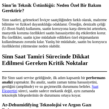
Sinn’in Teknik Üstünlüğü: Neden Özel Bir Bakım
Gerektirir?
Sinn saatleri, geleneksel İsviçre saatçiliğinden farklı olarak, malzeme
bilimine ve fiziksel dayanıklılığa odaklanır. Örneğin, denizaltı çeliği
(U-Boot-Stahl) kullanımı, saatin korozyona karşı direncini artırırken,
manyetik koruma özellikleri saatin hassasiyetini dış etkilerden korur.
Bu özellikler, saatin içine müdahale edilirken özel ekipmanların
kullanılmasını zorunlu kılar. Yanlış bir müdahale, saatin bu koruyucu
özelliklerini yitirmesine neden olabilir.
Sinn Saat Tamiri Sürecinde Dikkat
Edilmesi Gereken Kritik Noktalar
Bir Sinn saati servise geldiğinde, ilk adım kapsamlı bir
performans
analizi
yapmaktır. Bu analiz, saatin zaman tutma hassasiyetini,
genliğini (amplitude) ve su geçirmezlik durumunu belirler.
Saat
Ekspertizi
süreci, saatin sadece mekanik değil, aynı zamanda
teknolojik bileşenlerinin de durumunu ortaya koyar.
Ar-Dehumidifying Teknolojisi ve Argon Gazı