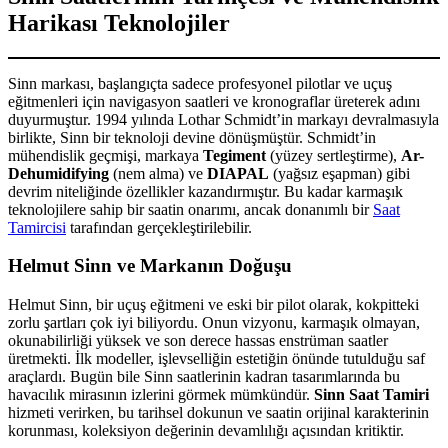
Harikası Teknolojiler
Sinn markası, başlangıçta sadece profesyonel pilotlar ve uçuş
eğitmenleri için navigasyon saatleri ve kronograflar üreterek adını
duyurmuştur. 1994 yılında Lothar Schmidt’in markayı devralmasıyla
birlikte, Sinn bir teknoloji devine dönüşmüştür. Schmidt’in
mühendislik geçmişi, markaya
Tegiment
(yüzey sertleştirme),
Ar-
Dehumidifying
(nem alma) ve
DIAPAL
(yağsız eşapman) gibi
devrim niteliğinde özellikler kazandırmıştır. Bu kadar karmaşık
teknolojilere sahip bir saatin onarımı, ancak donanımlı bir
Saat
Tamircisi
tarafından gerçekleştirilebilir.
Helmut Sinn ve Markanın Doğuşu
Helmut Sinn, bir uçuş eğitmeni ve eski bir pilot olarak, kokpitteki
zorlu şartları çok iyi biliyordu. Onun vizyonu, karmaşık olmayan,
okunabilirliği yüksek ve son derece hassas enstrüman saatler
üretmekti. İlk modeller, işlevselliğin estetiğin önünde tutulduğu saf
araçlardı. Bugün bile Sinn saatlerinin kadran tasarımlarında bu
havacılık mirasının izlerini görmek mümkündür.
Sinn Saat Tamiri
hizmeti verirken, bu tarihsel dokunun ve saatin orijinal karakterinin
korunması, koleksiyon değerinin devamlılığı açısından kritiktir.