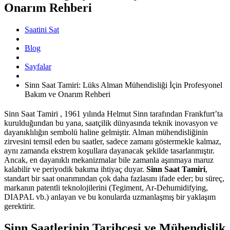
Onarım Rehberi
Saatini Sat
Blog
Sayfalar
Sinn Saat Tamiri: Lüks Alman Mühendisliği İçin Profesyonel
Bakım ve Onarım Rehberi
Sinn Saat Tamiri , 1961 yılında Helmut Sinn tarafından Frankfurt’ta
kurulduğundan bu yana, saatçilik dünyasında teknik inovasyon ve
dayanıklılığın sembolü haline gelmiştir. Alman mühendisliğinin
zirvesini temsil eden bu saatler, sadece zamanı göstermekle kalmaz,
aynı zamanda ekstrem koşullara dayanacak şekilde tasarlanmıştır.
Ancak, en dayanıklı mekanizmalar bile zamanla aşınmaya maruz
kalabilir ve periyodik bakıma ihtiyaç duyar.
Sinn Saat Tamiri
,
standart bir saat onarımından çok daha fazlasını ifade eder; bu süreç,
markanın patentli teknolojilerini (Tegiment, Ar-Dehumidifying,
DIAPAL vb.) anlayan ve bu konularda uzmanlaşmış bir yaklaşım
gerektirir.
Sinn Saatlerinin Tarihçesi ve Mühendislik