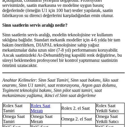
açıldığında, contaların yerleşimi değişebilir. Profesyonel
servisimizde, saatin markasına ve modeline uygun basınç
değerlerinde (örneğin U1 için 100 bar) testler yapılarak, saatin
fabrikasyon su direnci değerlerini karşıladığından emin olunur.
Sinn saatlerin servis aralığı nedir?
Sinn saatlerin servis aralığı, modelin teknolojisine ve kullanım
sıklığına bağlıdır. Standart mekanik modeller için 4-6 yılda bir tam
bakım önerilirken, DIAPAL teknolojisine sahip yağsız
mekanizmalar daha uzun süre (7-8 yıl) performansını koruyabilir.
Ancak saatinizdeki Ar-Dehumidifying kapsülü renk değiştirirse, bu
süreyi beklemeden profesyonel bir kontrol yaptırmanız saatinizin
ömrünü uzatacaktır.
Anahtar Kelimeler: Sinn Saat Tamiri, Sinn saat bakımı, lüks saat
onarımı, Sinn U1 tamiri, saat restorasyonu, Argon gazı dolumu,
Tegiment teknolojisi bakımı, Sinn pilot saati tamiri, saat
mekanizması yağlama, ikinci el Sinn saat değerleme
Rolex Saat
Rolex Saat
Rolex Saat
Rolex 2. el Saat
Tamiri
Mezatı
Yetkili Satıcı
Omega Saat
Omega Saat
Omega Saat
Omega 2. el Saat
Tamiri
Mezatı
Yetkili Satıcı