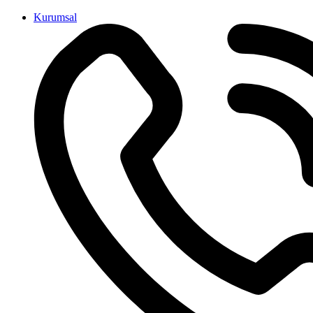
İçeriğe
Kurumsal
atla