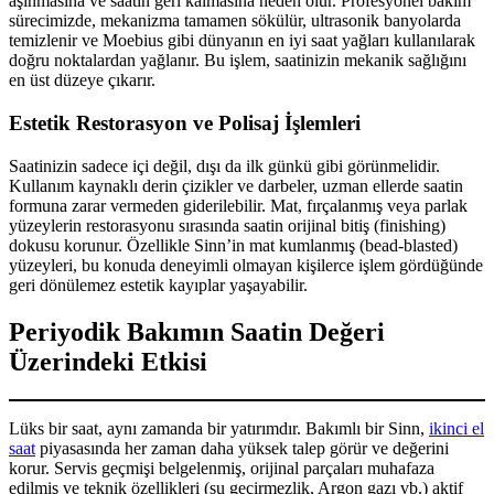
aşınmasına ve saatin geri kalmasına neden olur. Profesyonel bakım
sürecimizde, mekanizma tamamen sökülür, ultrasonik banyolarda
temizlenir ve Moebius gibi dünyanın en iyi saat yağları kullanılarak
doğru noktalardan yağlanır. Bu işlem, saatinizin mekanik sağlığını
en üst düzeye çıkarır.
Estetik Restorasyon ve Polisaj İşlemleri
Saatinizin sadece içi değil, dışı da ilk günkü gibi görünmelidir.
Kullanım kaynaklı derin çizikler ve darbeler, uzman ellerde saatin
formuna zarar vermeden giderilebilir. Mat, fırçalanmış veya parlak
yüzeylerin restorasyonu sırasında saatin orijinal bitiş (finishing)
dokusu korunur. Özellikle Sinn’in mat kumlanmış (bead-blasted)
yüzeyleri, bu konuda deneyimli olmayan kişilerce işlem gördüğünde
geri dönülemez estetik kayıplar yaşayabilir.
Periyodik Bakımın Saatin Değeri
Üzerindeki Etkisi
Lüks bir saat, aynı zamanda bir yatırımdır. Bakımlı bir Sinn,
ikinci el
saat
piyasasında her zaman daha yüksek talep görür ve değerini
korur. Servis geçmişi belgelenmiş, orijinal parçaları muhafaza
edilmiş ve teknik özellikleri (su geçirmezlik, Argon gazı vb.) aktif