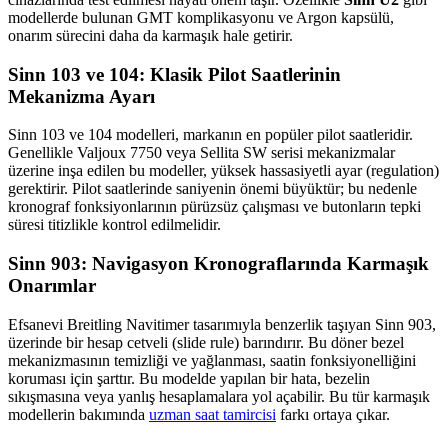
modellerde bulunan GMT komplikasyonu ve Argon kapsülü,
onarım sürecini daha da karmaşık hale getirir.
Sinn 103 ve 104: Klasik Pilot Saatlerinin
Mekanizma Ayarı
Sinn 103 ve 104 modelleri, markanın en popüler pilot saatleridir.
Genellikle Valjoux 7750 veya Sellita SW serisi mekanizmalar
üzerine inşa edilen bu modeller, yüksek hassasiyetli ayar (regulation)
gerektirir. Pilot saatlerinde saniyenin önemi büyüktür; bu nedenle
kronograf fonksiyonlarının pürüzsüz çalışması ve butonların tepki
süresi titizlikle kontrol edilmelidir.
Sinn 903: Navigasyon Kronograflarında Karmaşık
Onarımlar
Efsanevi Breitling Navitimer tasarımıyla benzerlik taşıyan Sinn 903,
üzerinde bir hesap cetveli (slide rule) barındırır. Bu döner bezel
mekanizmasının temizliği ve yağlanması, saatin fonksiyonelliğini
koruması için şarttır. Bu modelde yapılan bir hata, bezelin
sıkışmasına veya yanlış hesaplamalara yol açabilir. Bu tür karmaşık
modellerin bakımında
uzman saat tamircisi
farkı ortaya çıkar.