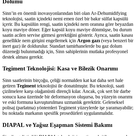
Dolumu
Sinn’in en önemli inovasyonlarından biri olan Ar-Dehumidifying
teknolojisi, saatin içindeki nemi emen özel bir bakır sülfat kapsülü
içerir. Bu kapsülün rengi, saatin içindeki nem oranına göre beyazdan
koyu maviye döner. Eğer kapsül koyu maviye dönmüşse, bu durum
saatin acilen servise girmesi gerektiğini gösterir. Ayrıca, saatin kasası
genellikle nem girişini engellemek için
Argon gazı
(veya benzeri bir
inert gaz) ile doldurulur. Standart tamirhanelerde bu gaz dolum
düzeneği bulunmadığı için, Sinn sahiplerinin mutlaka profesyonel
destek alması gerekir.
Tegiment Teknolojisi: Kasa ve Bilezik Onarımı
Sinn saatlerinin birçoğu, çeliği normalden kat kat daha sert hale
getiren
Tegiment
teknolojisi ile donatılmıştır. Bu teknoloji, saati
çizilmelere karşı olağanüstü dirençli kılar. Ancak, çok sert bir darbe
sonucu kasa üzerinde bir deformasyon oluşursa, bu yüzeyin onarımı
ve eski formuna kavuşturulması uzmanlık gerektirir. Geleneksel
polisaj (parlatma) yöntemleri Tegiment yüzeylerde işe yaramayabilir;
bu noktada markanın spesifik prosedürleri uygulanmalıdır.
DIAPAL ve Yağsız Eşapman Sistemi Bakımı