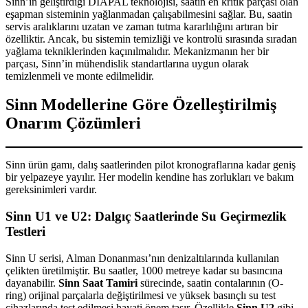
Sinn’in geliştirdiği DIAPAL teknolojisi, saatin en kritik parçası olan
eşapman sisteminin yağlanmadan çalışabilmesini sağlar. Bu, saatin
servis aralıklarını uzatan ve zaman tutma kararlılığını artıran bir
özelliktir. Ancak, bu sistemin temizliği ve kontrolü sırasında sıradan
yağlama tekniklerinden kaçınılmalıdır. Mekanizmanın her bir
parçası, Sinn’in mühendislik standartlarına uygun olarak
temizlenmeli ve monte edilmelidir.
Sinn Modellerine Göre Özelleştirilmiş
Onarım Çözümleri
Sinn ürün gamı, dalış saatlerinden pilot kronograflarına kadar geniş
bir yelpazeye yayılır. Her modelin kendine has zorlukları ve bakım
gereksinimleri vardır.
Sinn U1 ve U2: Dalgıç Saatlerinde Su Geçirmezlik
Testleri
Sinn U serisi, Alman Donanması’nın denizaltılarında kullanılan
çelikten üretilmiştir. Bu saatler, 1000 metreye kadar su basıncına
dayanabilir.
Sinn Saat Tamiri
sürecinde, saatin contalarının (O-
ring) orijinal parçalarla değiştirilmesi ve yüksek basınçlı su test
cihazlarında test edilmesi hayati önem taşır. Özellikle
Sinn U2
gibi