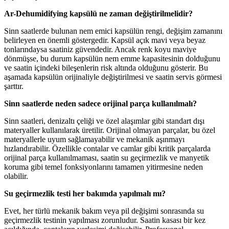
Ar-Dehumidifying kapsülü ne zaman değiştirilmelidir?
Sinn saatlerde bulunan nem emici kapsülün rengi, değişim zamanını
belirleyen en önemli göstergedir. Kapsül açık mavi veya beyaz
tonlarındaysa saatiniz güvendedir. Ancak renk koyu maviye
dönmüşse, bu durum kapsülün nem emme kapasitesinin dolduğunu
ve saatin içindeki bileşenlerin risk altında olduğunu gösterir. Bu
aşamada kapsülün orijinaliyle değiştirilmesi ve saatin servis görmesi
şarttır.
Sinn saatlerde neden sadece orijinal parça kullanılmalı?
Sinn saatleri, denizaltı çeliği ve özel alaşımlar gibi standart dışı
materyaller kullanılarak üretilir. Orijinal olmayan parçalar, bu özel
materyallerle uyum sağlamayabilir ve mekanik aşınmayı
hızlandırabilir. Özellikle contalar ve camlar gibi kritik parçalarda
orijinal parça kullanılmaması, saatin su geçirmezlik ve manyetik
koruma gibi temel fonksiyonlarını tamamen yitirmesine neden
olabilir.
Su geçirmezlik testi her bakımda yapılmalı mı?
Evet, her türlü mekanik bakım veya pil değişimi sonrasında su
geçirmezlik testinin yapılması zorunludur. Saatin kasası bir kez