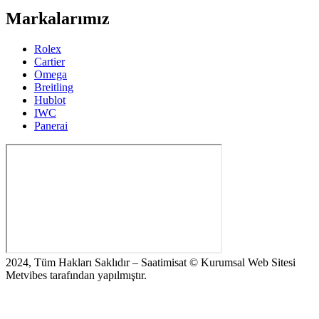
Markalarımız
Rolex
Cartier
Omega
Breitling
Hublot
IWC
Panerai
2024, Tüm Hakları Saklıdır – Saatimisat © Kurumsal Web Sitesi
Metvibes tarafından yapılmıştır.