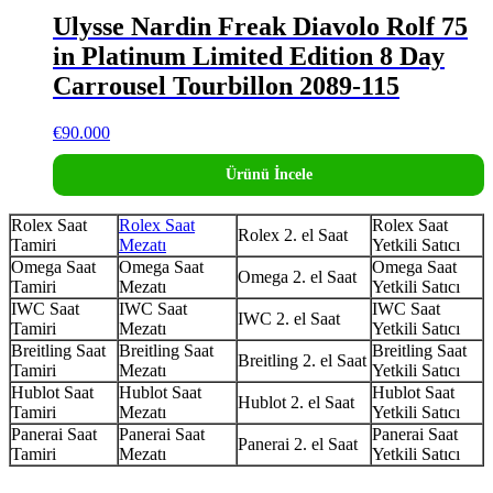
Ulysse Nardin Freak Diavolo Rolf 75
in Platinum Limited Edition 8 Day
Carrousel Tourbillon 2089-115
€
90.000
Ürünü İncele
Rolex Saat
Rolex Saat
Rolex Saat
Rolex 2. el Saat
Tamiri
Mezatı
Yetkili Satıcı
Omega Saat
Omega Saat
Omega Saat
Omega 2. el Saat
Tamiri
Mezatı
Yetkili Satıcı
IWC Saat
IWC Saat
IWC Saat
IWC 2. el Saat
Tamiri
Mezatı
Yetkili Satıcı
Breitling Saat
Breitling Saat
Breitling Saat
Breitling 2. el Saat
Tamiri
Mezatı
Yetkili Satıcı
Hublot Saat
Hublot Saat
Hublot Saat
Hublot 2. el Saat
Tamiri
Mezatı
Yetkili Satıcı
Panerai Saat
Panerai Saat
Panerai Saat
Panerai 2. el Saat
Tamiri
Mezatı
Yetkili Satıcı