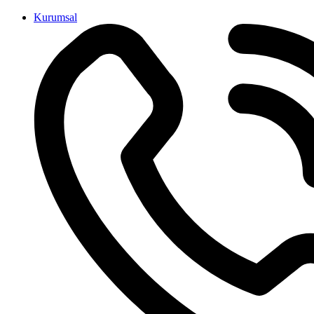
İçeriğe
Kurumsal
atla