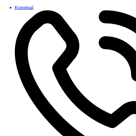
İçeriğe
Kurumsal
atla