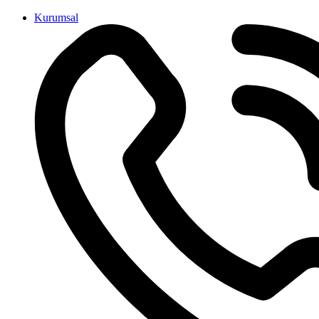
İçeriğe
Kurumsal
atla