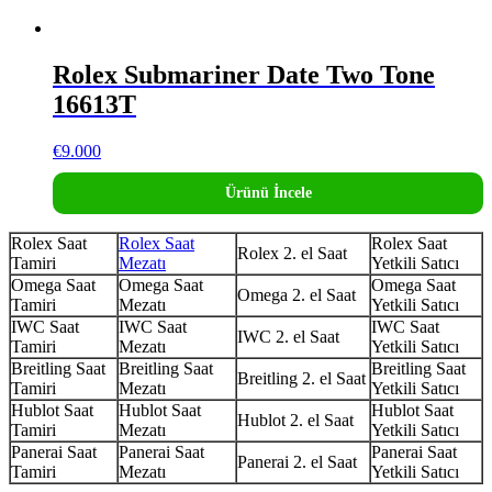
Rolex Submariner Date Two Tone
16613T
€
9.000
Ürünü İncele
Rolex Saat
Rolex Saat
Rolex Saat
Rolex 2. el Saat
Tamiri
Mezatı
Yetkili Satıcı
Omega Saat
Omega Saat
Omega Saat
Omega 2. el Saat
Tamiri
Mezatı
Yetkili Satıcı
IWC Saat
IWC Saat
IWC Saat
IWC 2. el Saat
Tamiri
Mezatı
Yetkili Satıcı
Breitling Saat
Breitling Saat
Breitling Saat
Breitling 2. el Saat
Tamiri
Mezatı
Yetkili Satıcı
Hublot Saat
Hublot Saat
Hublot Saat
Hublot 2. el Saat
Tamiri
Mezatı
Yetkili Satıcı
Panerai Saat
Panerai Saat
Panerai Saat
Panerai 2. el Saat
Tamiri
Mezatı
Yetkili Satıcı