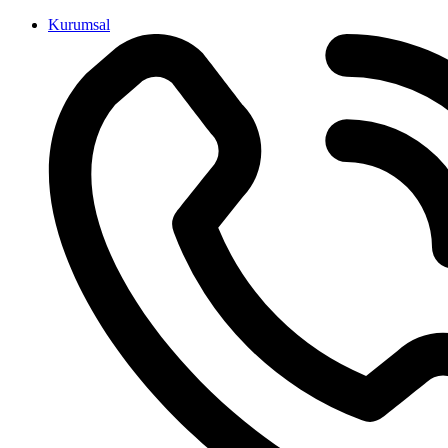
İçeriğe
Kurumsal
atla