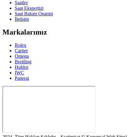
Saatler
Saat Ekspertizi
Saat Bakım Onarım
İletişim
Markalarımız
Rolex
Cartier
Omega
Breitling
Hublot
IWC
Panerai
2024, Tüm Hakları Saklıdır – Saatimisat © Kurumsal Web Sitesi