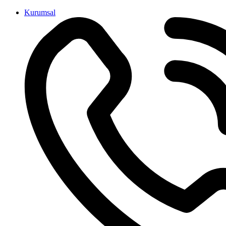
İçeriğe
Kurumsal
atla