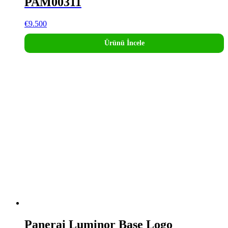
PAM00311
€
9.500
Ürünü İncele
Panerai Luminor Base Logo