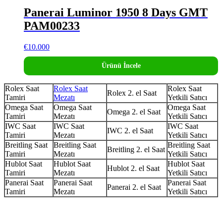
Panerai Luminor 1950 8 Days GMT
PAM00233
€
10.000
Ürünü İncele
Rolex Saat
Rolex Saat
Rolex Saat
Rolex 2. el Saat
Tamiri
Mezatı
Yetkili Satıcı
Omega Saat
Omega Saat
Omega Saat
Omega 2. el Saat
Tamiri
Mezatı
Yetkili Satıcı
IWC Saat
IWC Saat
IWC Saat
IWC 2. el Saat
Tamiri
Mezatı
Yetkili Satıcı
Breitling Saat
Breitling Saat
Breitling Saat
Breitling 2. el Saat
Tamiri
Mezatı
Yetkili Satıcı
Hublot Saat
Hublot Saat
Hublot Saat
Hublot 2. el Saat
Tamiri
Mezatı
Yetkili Satıcı
Panerai Saat
Panerai Saat
Panerai Saat
Panerai 2. el Saat
Tamiri
Mezatı
Yetkili Satıcı