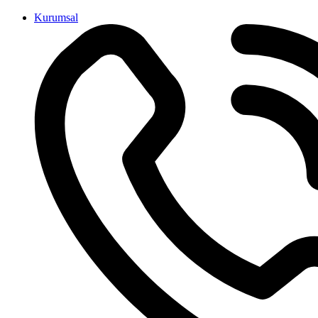
İçeriğe
Kurumsal
atla