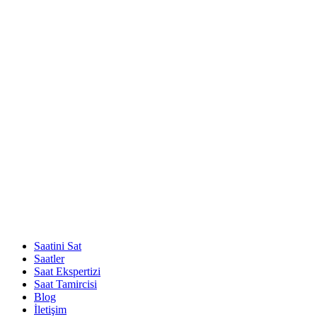
Saatini Sat
Saatler
Saat Ekspertizi
Saat Tamircisi
Blog
İletişim