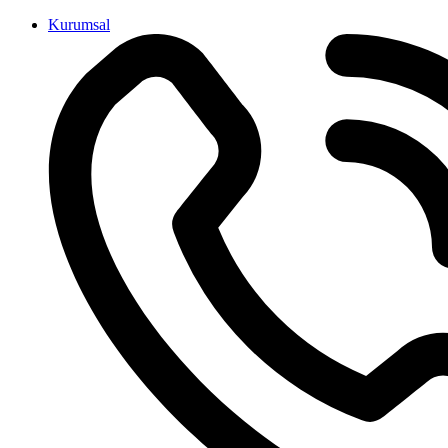
İçeriğe
Kurumsal
atla