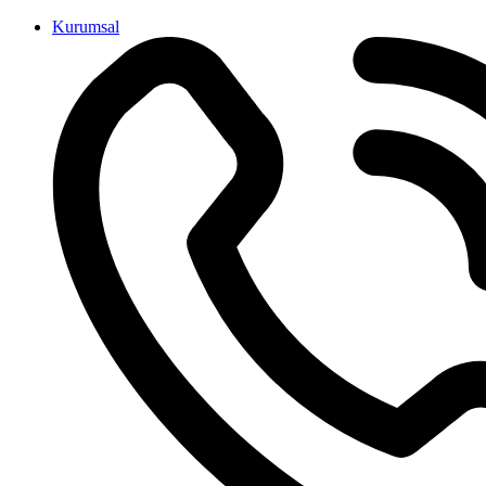
İçeriğe
Kurumsal
atla