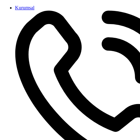
İçeriğe
Kurumsal
atla