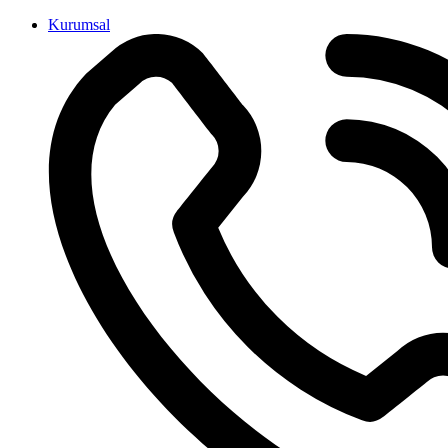
İçeriğe
Kurumsal
atla