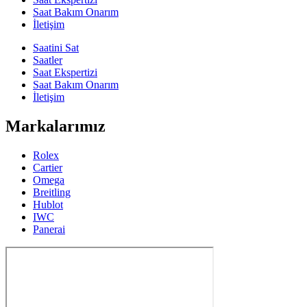
Saat Bakım Onarım
İletişim
Saatini Sat
Saatler
Saat Ekspertizi
Saat Bakım Onarım
İletişim
Markalarımız
Rolex
Cartier
Omega
Breitling
Hublot
IWC
Panerai