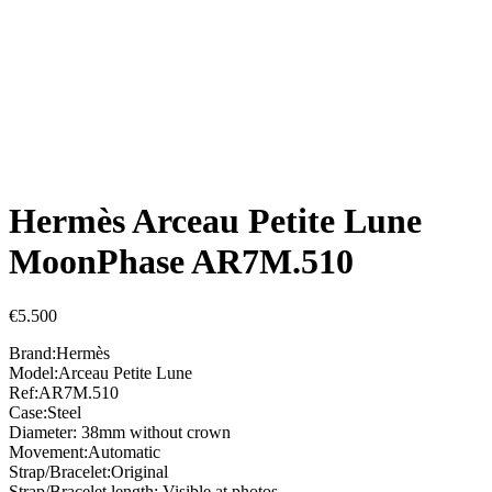
Hermès Arceau Petite Lune
MoonPhase AR7M.510
€
5.500
Brand:Hermès
Model:Arceau Petite Lune
Ref:AR7M.510
Case:Steel
Diameter: 38mm without crown
Movement:Automatic
Strap/Bracelet:Original
Strap/Bracelet length: Visible at photos