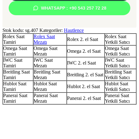
WHATSAPP : +90 543 257 72 28
Stok kodu:
sg.407
Kategoriler:
Hautlence
Rolex Saat
Rolex Saat
Rolex Saat
Rolex 2. el Saat
Tamiri
Mezatı
Yetkili Satıcı
Omega Saat
Omega Saat
Omega Saat
Omega 2. el Saat
Tamiri
Mezatı
Yetkili Satıcı
IWC Saat
IWC Saat
IWC Saat
IWC 2. el Saat
Tamiri
Mezatı
Yetkili Satıcı
Breitling Saat
Breitling Saat
Breitling Saat
Breitling 2. el Saat
Tamiri
Mezatı
Yetkili Satıcı
Hublot Saat
Hublot Saat
Hublot Saat
Hublot 2. el Saat
Tamiri
Mezatı
Yetkili Satıcı
Panerai Saat
Panerai Saat
Panerai Saat
Panerai 2. el Saat
Tamiri
Mezatı
Yetkili Satıcı