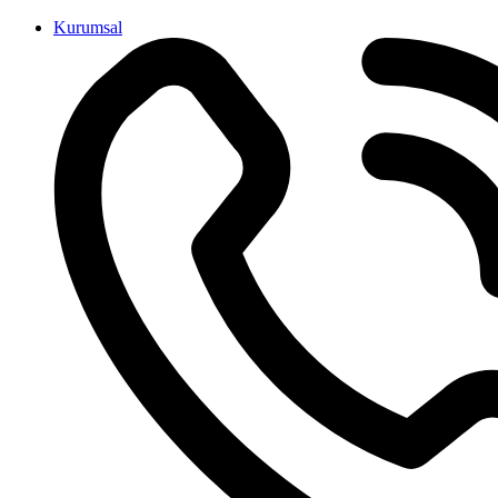
İçeriğe
Kurumsal
atla