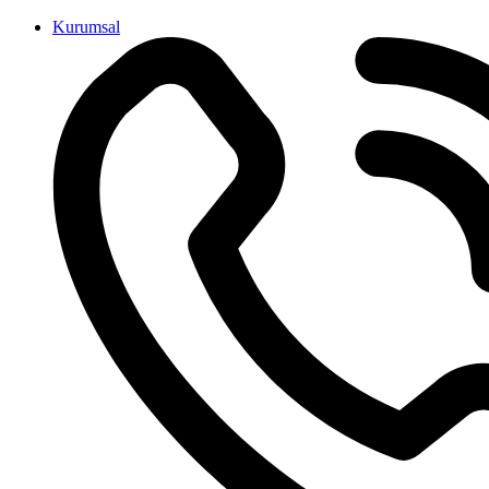
İçeriğe
Kurumsal
atla