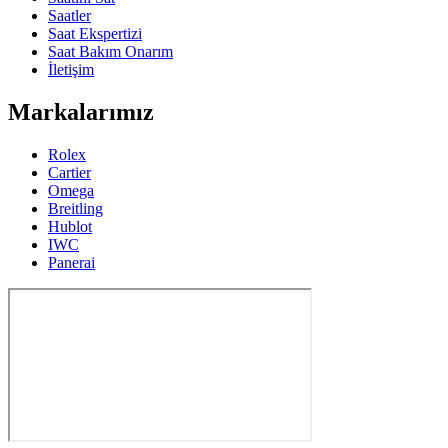
Saatler
Saat Ekspertizi
Saat Bakım Onarım
İletişim
Markalarımız
Rolex
Cartier
Omega
Breitling
Hublot
IWC
Panerai