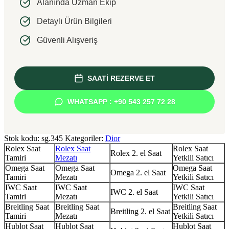
Alanında Uzman Ekip
Detaylı Ürün Bilgileri
Güvenli Alışveriş
SAATİ REZERVE ET
WHATSAPP : +90 543 257 72 28
Stok kodu:
sg.345
Kategoriler:
Dior
Rolex Saat
Rolex Saat
Rolex Saat
Rolex 2. el Saat
Tamiri
Mezatı
Yetkili Satıcı
Omega Saat
Omega Saat
Omega Saat
Omega 2. el Saat
Tamiri
Mezatı
Yetkili Satıcı
IWC Saat
IWC Saat
IWC Saat
IWC 2. el Saat
Tamiri
Mezatı
Yetkili Satıcı
Breitling Saat
Breitling Saat
Breitling Saat
Breitling 2. el Saat
Tamiri
Mezatı
Yetkili Satıcı
Hublot Saat
Hublot Saat
Hublot Saat