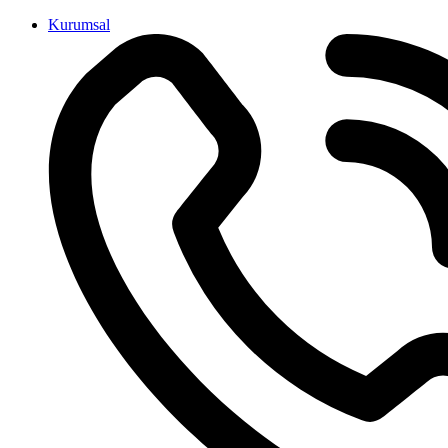
İçeriğe
Kurumsal
atla