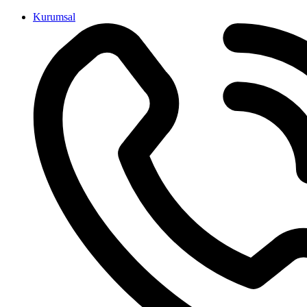
İçeriğe
Kurumsal
atla