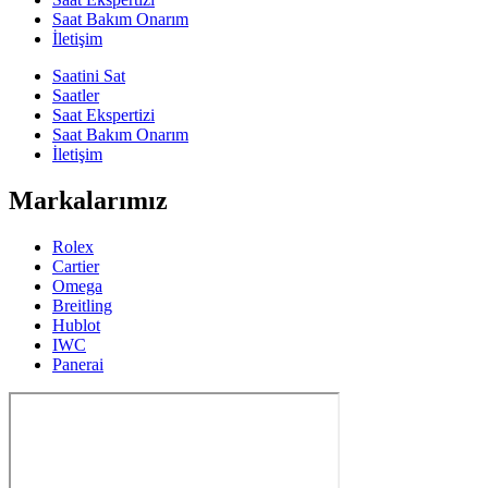
Saat Bakım Onarım
İletişim
Saatini Sat
Saatler
Saat Ekspertizi
Saat Bakım Onarım
İletişim
Markalarımız
Rolex
Cartier
Omega
Breitling
Hublot
IWC
Panerai