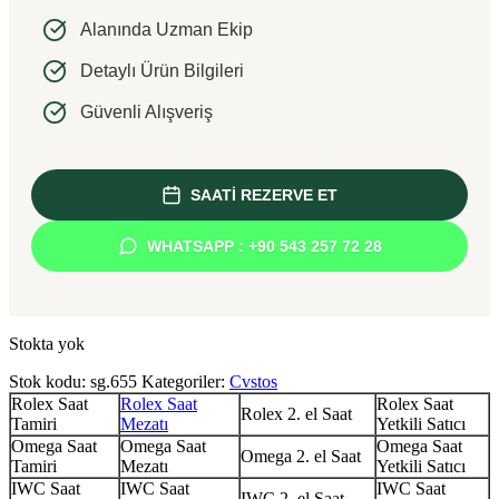
Alanında Uzman Ekip
Detaylı Ürün Bilgileri
Güvenli Alışveriş
SAATİ REZERVE ET
WHATSAPP : +90 543 257 72 28
Stokta yok
Stok kodu:
sg.655
Kategoriler:
Cvstos
Rolex Saat
Rolex Saat
Rolex Saat
Rolex 2. el Saat
Tamiri
Mezatı
Yetkili Satıcı
Omega Saat
Omega Saat
Omega Saat
Omega 2. el Saat
Tamiri
Mezatı
Yetkili Satıcı
IWC Saat
IWC Saat
IWC Saat
IWC 2. el Saat