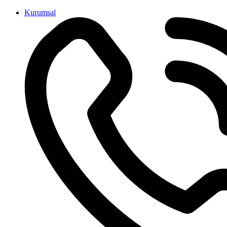
İçeriğe
Kurumsal
atla