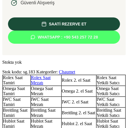
Güvenli Alışveriş
SAATİ REZERVE ET
WHATSAPP : +90 543 257 72 28
Stokta yok
Stok kodu:
sg.183
Kategoriler:
Chaumet
Rolex Saat
Rolex Saat
Rolex Saat
Rolex 2. el Saat
Tamiri
Mezatı
Yetkili Satıcı
Omega Saat
Omega Saat
Omega Saat
Omega 2. el Saat
Tamiri
Mezatı
Yetkili Satıcı
IWC Saat
IWC Saat
IWC Saat
IWC 2. el Saat
Tamiri
Mezatı
Yetkili Satıcı
Breitling Saat
Breitling Saat
Breitling Saat
Breitling 2. el Saat
Tamiri
Mezatı
Yetkili Satıcı
Hublot Saat
Hublot Saat
Hublot Saat
Hublot 2. el Saat
Tamiri
Mezatı
Yetkili Satıcı