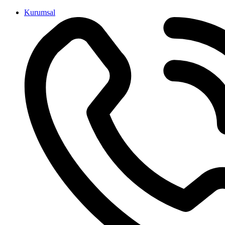
İçeriğe
Kurumsal
atla