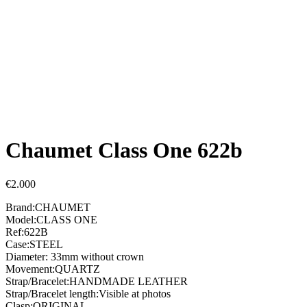
Chaumet Class One 622b
€
2.000
Brand:CHAUMET
Model:CLASS ONE
Ref:622B
Case:STEEL
Diameter: 33mm without crown
Movement:QUARTZ
Strap/Bracelet:HANDMADE LEATHER
Strap/Bracelet length:Visible at photos
Clasp:ORIGINAL