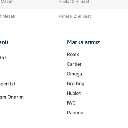
 Mezatı
Hublot 2. el Saat
t Mezatı
Panerai 2. el Saat
enü
Markalarımız
Rolex
Sat
Cartier
Omega
Breitling
pertizi
Hublot
kım Onarım
IWC
Panerai