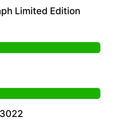
aph Limited Edition
D13022