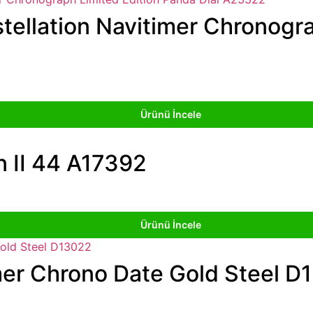
stellation Navitimer Chronogr
Ürünü İncele
n II 44 A17392
Ürünü İncele
imer Chrono Date Gold Steel 