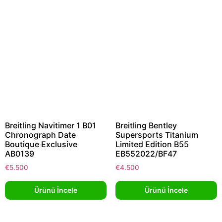
Breitling Navitimer 1 B01
Breitling Bentley
Chronograph Date
Supersports Titanium
Boutique Exclusive
Limited Edition B55
AB0139
EB552022/BF47
€
5.500
€
4.500
Ürünü İncele
Ürünü İncele