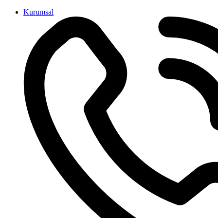
İçeriğe
Kurumsal
atla