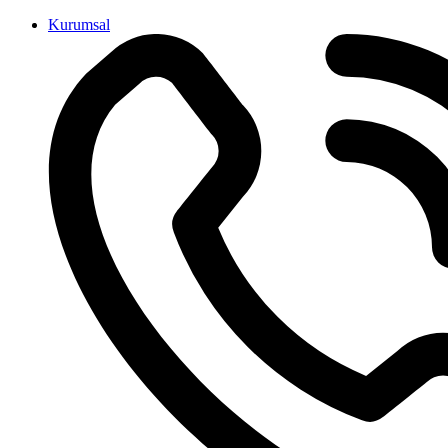
İçeriğe
Kurumsal
atla