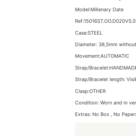
Model:Millenary Date
Ref:15016ST.OO.D020VS.0
Case:STEEL
Diameter: 38,5mm withou
Movement:AUTOMATIC
Strap/Bracelet:HANDMAD
Strap/Bracelet length: Visi
Clasp:OTHER
Condition: Worn and in ve
Extras: No Box , No Paper