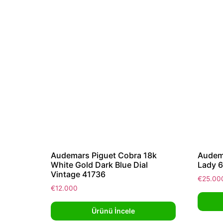
Audemars Piguet Cobra 18k
Audema
White Gold Dark Blue Dial
Lady 
Vintage 41736
€
25.00
€
12.000
Ürünü İncele