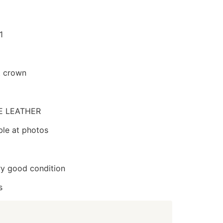
1
t crown
E LEATHER
ble at photos
ry good condition
s