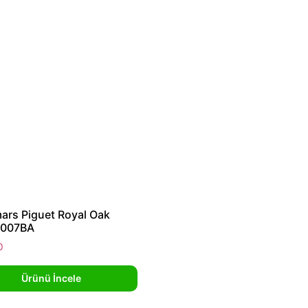
rs Piguet Royal Oak
6007BA
0
Ürünü İncele