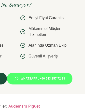
e Ne Sunuyor?
En İyi Fiyat Garantisi
Mükemmel Müşteri
Hizmetleri
esi
Alanında Uzman Ekip
ri
Güvenli Alışveriş
WHATSAPP : +90 543 257 72 28
iler:
Audemars Piguet