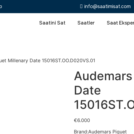
p
info@saatimisat.com
Saatini Sat
Saatler
Saat Eksper
uet Millenary Date 15016ST.OO.D020VS.01
Audemars 
Date
15016ST.
€
6.000
Brand:Audemars Piguet