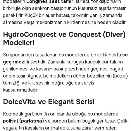
modellerin
Longines saat tamiri
süreci, fonksiyonların
birbiriyle olan senkronizasyonunun kusursuz ayarlanmasını
gerektirir. Küçük bir ayar hatası, takvimin yanlış zamanda
atmasına veya mekanizmanın kilitlenmesine neden olabilir.
HydroConquest ve Conquest (Diver)
Modelleri
Su sporları için tasarlanan bu modellerde en kritik nokta
su
geçirmezlik
testidir. Zamanla kuruyan kauçuk contaların
yenilenmesi ve kasanın basınç testinden geçmesi hayati
önem taşır. Ayrıca, bu modellerin döner bezellerinin (bezel)
temizliği ve klik sesinin doğruluğu da servis
kapsamımızdadır.
DolceVita ve Elegant Serisi
Kozmetik görünümün ön planda olduğu bu modellerde,
polisaj (parlatma)
ve kordon bakımı büyük yer tutar. Çelik
veya altın kasaların orijinal dokusuna zarar vermeden