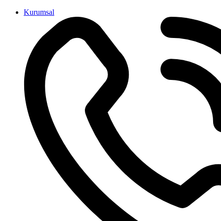
İçeriğe
Kurumsal
atla