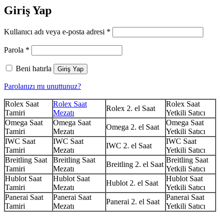
Giriş Yap
Gerekli
Kullanıcı adı veya e-posta adresi
*
Gerekli
Parola
*
Beni hatırla
Giriş Yap
Parolanızı mı unuttunuz?
Rolex Saat
Rolex Saat
Rolex Saat
Rolex 2. el Saat
Tamiri
Mezatı
Yetkili Satıcı
Omega Saat
Omega Saat
Omega Saat
Omega 2. el Saat
Tamiri
Mezatı
Yetkili Satıcı
IWC Saat
IWC Saat
IWC Saat
IWC 2. el Saat
Tamiri
Mezatı
Yetkili Satıcı
Breitling Saat
Breitling Saat
Breitling Saat
Breitling 2. el Saat
Tamiri
Mezatı
Yetkili Satıcı
Hublot Saat
Hublot Saat
Hublot Saat
Hublot 2. el Saat
Tamiri
Mezatı
Yetkili Satıcı
Panerai Saat
Panerai Saat
Panerai Saat
Panerai 2. el Saat
Tamiri
Mezatı
Yetkili Satıcı