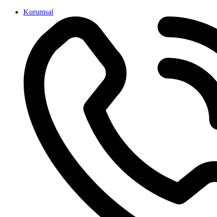
İçeriğe
Kurumsal
atla