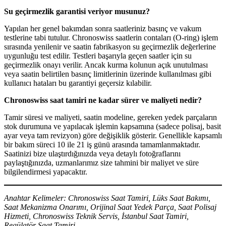
Su geçirmezlik garantisi veriyor musunuz?
Yapılan her genel bakımdan sonra saatleriniz basınç ve vakum
testlerine tabi tutulur. Chronoswiss saatlerin contaları (O-ring) işlem
sırasında yenilenir ve saatin fabrikasyon su geçirmezlik değerlerine
uygunluğu test edilir. Testleri başarıyla geçen saatler için su
geçirmezlik onayı verilir. Ancak kurma kolunun açık unutulması
veya saatin belirtilen basınç limitlerinin üzerinde kullanılması gibi
kullanıcı hataları bu garantiyi geçersiz kılabilir.
Chronoswiss saat tamiri ne kadar sürer ve maliyeti nedir?
Tamir süresi ve maliyeti, saatin modeline, gereken yedek parçaların
stok durumuna ve yapılacak işlemin kapsamına (sadece polisaj, basit
ayar veya tam revizyon) göre değişiklik gösterir. Genellikle kapsamlı
bir bakım süreci 10 ile 21 iş günü arasında tamamlanmaktadır.
Saatinizi bize ulaştırdığınızda veya detaylı fotoğraflarını
paylaştığınızda, uzmanlarımız size tahmini bir maliyet ve süre
bilgilendirmesi yapacaktır.
Anahtar Kelimeler: Chronoswiss Saat Tamiri, Lüks Saat Bakımı,
Saat Mekanizma Onarımı, Orijinal Saat Yedek Parça, Saat Polisaj
Hizmeti, Chronoswiss Teknik Servis, İstanbul Saat Tamiri,
Regülatör Saat Tamiri