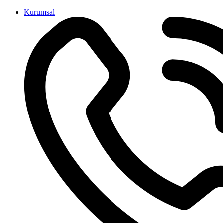
İçeriğe
Kurumsal
atla