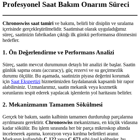
Profesyonel Saat Bakım Onarım Süreci
Chronoswiss saat tamiri
ve bakımı, belirli bir disiplin ve sıralama
içerisinde gerçekleştirilmelidir. Saatimisat olarak uyguladığımız
süreç, saatinizin fabrikadan çıktığı ilk günkü performansa dönmesini
hedefler.
1. Ön Değerlendirme ve Performans Analizi
Süreç, saatin mevcut durumunun detaylı bir analizi ile başlar. Saatin
günlük sapma oranı (accuracy), güç rezervi ve su geçirmezlik
durumu ölçülür. Bu aşamada, saatinizin piyasa değerini korumak
için
Saat Ekspertizi
hizmetimizden faydalanarak kapsamlı bir rapor
alabilirsiniz. Uzmanlarımız, saatin mekanik veya kozmetik
sorunlarını tespit ederek yapılacak işlemlerin yol haritasını belirler.
2. Mekanizmanın Tamamen Sökülmesi
Gerçek bir bakım, saatin kalbinin tamamen durdurulup parçalarına
ayrılmasını gerektirir.
Chronoswiss
mekanizması, en küçük vidasına
kadar sökülür. Bu işlem sırasında her bir parça mikroskop altında
incelenerek aşınma, korozyon veya kırılma belirtileri aranır.
Markanın kullandığı
C.122
veya
C.673
gibi özel kalibreler, bu