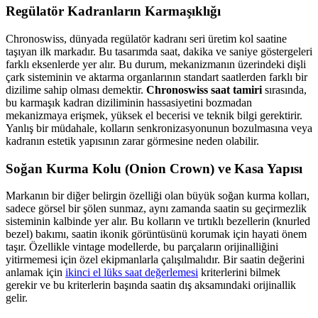
Regülatör Kadranların Karmaşıklığı
Chronoswiss, dünyada regülatör kadranı seri üretim kol saatine
taşıyan ilk markadır. Bu tasarımda saat, dakika ve saniye göstergeleri
farklı eksenlerde yer alır. Bu durum, mekanizmanın üzerindeki dişli
çark sisteminin ve aktarma organlarının standart saatlerden farklı bir
dizilime sahip olması demektir.
Chronoswiss saat tamiri
sırasında,
bu karmaşık kadran diziliminin hassasiyetini bozmadan
mekanizmaya erişmek, yüksek el becerisi ve teknik bilgi gerektirir.
Yanlış bir müdahale, kolların senkronizasyonunun bozulmasına veya
kadranın estetik yapısının zarar görmesine neden olabilir.
Soğan Kurma Kolu (Onion Crown) ve Kasa Yapısı
Markanın bir diğer belirgin özelliği olan büyük soğan kurma kolları,
sadece görsel bir şölen sunmaz, aynı zamanda saatin su geçirmezlik
sisteminin kalbinde yer alır. Bu kolların ve tırtıklı bezellerin (knurled
bezel) bakımı, saatin ikonik görüntüsünü korumak için hayati önem
taşır. Özellikle vintage modellerde, bu parçaların orijinalliğini
yitirmemesi için özel ekipmanlarla çalışılmalıdır. Bir saatin değerini
anlamak için
ikinci el lüks saat değerlemesi
kriterlerini bilmek
gerekir ve bu kriterlerin başında saatin dış aksamındaki orijinallik
gelir.