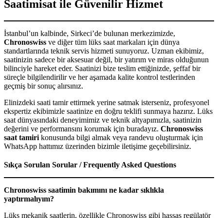
Saatimisat ile Güvenilir Hizmet
İstanbul’un kalbinde, Sirkeci’de bulunan merkezimizde,
Chronoswiss
ve diğer tüm lüks saat markaları için dünya
standartlarında teknik servis hizmeti sunuyoruz. Uzman ekibimiz,
saatinizin sadece bir aksesuar değil, bir yatırım ve miras olduğunun
bilinciyle hareket eder. Saatinizi bize teslim ettiğinizde, şeffaf bir
süreçle bilgilendirilir ve her aşamada kalite kontrol testlerinden
geçmiş bir sonuç alırsınız.
Elinizdeki saati tamir ettirmek yerine satmak isterseniz, profesyonel
ekspertiz ekibimizle saatinize en doğru teklifi sunmaya hazırız. Lüks
saat dünyasındaki deneyimimiz ve teknik altyapımızla, saatinizin
değerini ve performansını korumak için buradayız.
Chronoswiss
saat tamiri
konusunda bilgi almak veya randevu oluşturmak için
WhatsApp hattımız üzerinden bizimle iletişime geçebilirsiniz.
Sıkça Sorulan Sorular / Frequently Asked Questions
Chronoswiss saatimin bakımını ne kadar sıklıkla
yaptırmalıyım?
Lüks mekanik saatlerin, özellikle Chronoswiss gibi hassas regülatör