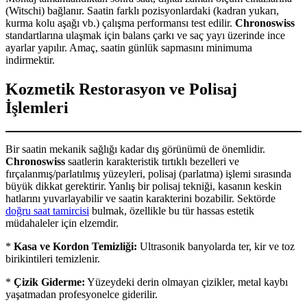
(Witschi) bağlanır. Saatin farklı pozisyonlardaki (kadran yukarı,
kurma kolu aşağı vb.) çalışma performansı test edilir.
Chronoswiss
standartlarına ulaşmak için balans çarkı ve saç yayı üzerinde ince
ayarlar yapılır. Amaç, saatin günlük sapmasını minimuma
indirmektir.
Kozmetik Restorasyon ve Polisaj
İşlemleri
Bir saatin mekanik sağlığı kadar dış görünümü de önemlidir.
Chronoswiss
saatlerin karakteristik tırtıklı bezelleri ve
fırçalanmış/parlatılmış yüzeyleri, polisaj (parlatma) işlemi sırasında
büyük dikkat gerektirir. Yanlış bir polisaj tekniği, kasanın keskin
hatlarını yuvarlayabilir ve saatin karakterini bozabilir. Sektörde
doğru saat tamircisi
bulmak, özellikle bu tür hassas estetik
müdahaleler için elzemdir.
*
Kasa ve Kordon Temizliği:
Ultrasonik banyolarda ter, kir ve toz
birikintileri temizlenir.
*
Çizik Giderme:
Yüzeydeki derin olmayan çizikler, metal kaybı
yaşatmadan profesyonelce giderilir.