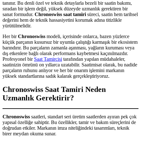
tanınır. Bu denli özel ve teknik detaylarla bezeli bir saatin bakımı,
sıradan bir işlem değil, yüksek düzeyde uzmanlık gerektiren bir
sanat formudur.
Chronoswiss saat tamiri
süreci, saatin hem tarihsel
değerini hem de teknik hassasiyetini korumak adına titizlikle
yürütülmelidir.
Her bir
Chronoswiss
modeli, içerisinde onlarca, bazen yüzlerce
küçük parçanın kusursuz bir uyumla çalıştığı karmaşık bir ekosistem
barındırır. Bu parçaların zamanla aşınması, yağların kuruması veya
dış etkenlere bağlı olarak performans kaybetmesi kaçınılmazdır.
Profesyonel bir
Saat Tamircisi
tarafından yapılan müdahaleler,
saatinizin ömrünü on yıllarca uzatabilir. Saatimisat olarak, bu nadide
parçaların ruhunu anlıyor ve her bir onarım işlemini markanın
yüksek standartlarına sadık kalarak gerçekleştiriyoruz.
Chronoswiss Saat Tamiri Neden
Uzmanlık Gerektirir?
Chronoswiss
saatleri, standart seri üretim saatlerden ayıran pek çok
yapısal özelliğe sahiptir. Bu özellikler, tamir ve bakım süreçlerini de
doğrudan etkiler. Markanın imza niteliğindeki tasarımları, teknik
birer meydan okuma sunar.