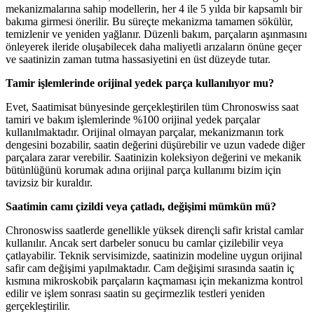
mekanizmalarına sahip modellerin, her 4 ile 5 yılda bir kapsamlı bir
bakıma girmesi önerilir. Bu süreçte mekanizma tamamen sökülür,
temizlenir ve yeniden yağlanır. Düzenli bakım, parçaların aşınmasını
önleyerek ileride oluşabilecek daha maliyetli arızaların önüne geçer
ve saatinizin zaman tutma hassasiyetini en üst düzeyde tutar.
Tamir işlemlerinde orijinal yedek parça kullanılıyor mu?
Evet, Saatimisat bünyesinde gerçekleştirilen tüm Chronoswiss saat
tamiri ve bakım işlemlerinde %100 orijinal yedek parçalar
kullanılmaktadır. Orijinal olmayan parçalar, mekanizmanın tork
dengesini bozabilir, saatin değerini düşürebilir ve uzun vadede diğer
parçalara zarar verebilir. Saatinizin koleksiyon değerini ve mekanik
bütünlüğünü korumak adına orijinal parça kullanımı bizim için
tavizsiz bir kuraldır.
Saatimin camı çizildi veya çatladı, değişimi mümkün mü?
Chronoswiss saatlerde genellikle yüksek dirençli safir kristal camlar
kullanılır. Ancak sert darbeler sonucu bu camlar çizilebilir veya
çatlayabilir. Teknik servisimizde, saatinizin modeline uygun orijinal
safir cam değişimi yapılmaktadır. Cam değişimi sırasında saatin iç
kısmına mikroskobik parçaların kaçmaması için mekanizma kontrol
edilir ve işlem sonrası saatin su geçirmezlik testleri yeniden
gerçekleştirilir.