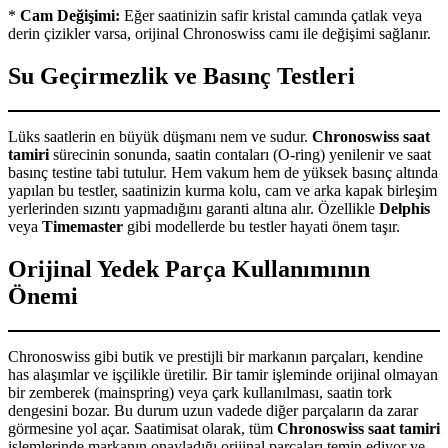
*
Cam Değişimi:
Eğer saatinizin safir kristal camında çatlak veya
derin çizikler varsa, orijinal Chronoswiss camı ile değişimi sağlanır.
Su Geçirmezlik ve Basınç Testleri
Lüks saatlerin en büyük düşmanı nem ve sudur.
Chronoswiss saat
tamiri
sürecinin sonunda, saatin contaları (O-ring) yenilenir ve saat
basınç testine tabi tutulur. Hem vakum hem de yüksek basınç altında
yapılan bu testler, saatinizin kurma kolu, cam ve arka kapak birleşim
yerlerinden sızıntı yapmadığını garanti altına alır. Özellikle
Delphis
veya
Timemaster
gibi modellerde bu testler hayati önem taşır.
Orijinal Yedek Parça Kullanımının
Önemi
Chronoswiss gibi butik ve prestijli bir markanın parçaları, kendine
has alaşımlar ve işçilikle üretilir. Bir tamir işleminde orijinal olmayan
bir zemberek (mainspring) veya çark kullanılması, saatin tork
dengesini bozar. Bu durum uzun vadede diğer parçaların da zarar
görmesine yol açar. Saatimisat olarak, tüm
Chronoswiss saat tamiri
işlemlerinde markanın onayladığı orijinal parçaları temin ediyor ve