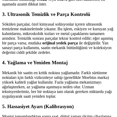
aşamada azami dikkat ister.
3. Ultrasonik Temizlik ve Parça Kontrolü
Sökülen parçalar, özel kimyasal solüsyonlar içeren ultrasonik
temizleme makinelerinde yıkanır. Bu işlem, eskiyen ve kuruyan yağ
kalıntılarını, mikroskobik tozları ve metal çapaklarını tamamen
arındırır. Temizlik sonrası parçalar tekrar kontrol edilir; eğer aşınmış
bir parça varsa, mutlaka
orijinal yedek parça
ile değiştirilir. Yan
sanayi parça kullanımı, saatin mekanik bütünlüğünü ve koleksiyon
değerini ciddi şekilde zedeler.
4. Yağlama ve Yeniden Montaj
Mekanik bir saatin en kritik noktası yağlamadır. Farklı sürtünme
noktaları için farklı vizkoziteye sahip (genellikle Moebius marka)
yüksek kaliteli yağlar kullanılır. Fazla yağlama mekanizmayı
ağırlaştırırken, az yağlama aşınmaya neden olur. Uzman
teknisyenlerimiz, her bir noktaya tam olarak gereken miktarda yağı
uygulayarak saati yeniden toplar.
5. Hassasiyet Ayarı (Kalibrasyon)
Montaj tamamlandıktan sonra saat, dijital zaman ölçüm cihazlarına