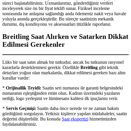
süreci başlatabilirsiniz. Uzmanlarımız, gönderdiğiniz verileri
inceleyerek size ön bir fiyat teklifi sunar. Fiziksel inceleme
sonrasında ise anlaşma sağlandığı anda ödemeniz nakit veya havale
yoluyla anında gerçekleştirilir. Bu süreçte saatinizin mekanik
durumu, dış kondisyonu ve aksesuarları titizlikle raporlanır.
Breitling Saat Alırken ve Satarken Dikkat
Edilmesi Gerekenler
Lüks bir saat satın almak bir tutkudur, ancak bu tutkunun rasyonel
kararlarla desteklenmesi gerekir. Özellikle
Breitling
gibi teknik
detayları yoğun olan markalarda, dikkat edilmesi gereken bazı altın
kurallar vardır:
*
Orijinallik Teyidi:
Saatin seri numarası ile garanti belgesindeki
numaranın eşleştiğinden emin olun. Kadran üzerindeki yazıların
netliği, logo yerleşimi ve lüminesans kalitesi ilk ipuçlarını verir.
*
Servis Geçmişi:
Saatin daha önce nerede ve ne zaman bakım
gördüğünü sorgulayın. Yetkisiz kişilerce yapılan müdahaleler, saatin
değerini düşürebilir. Bu konuda
Saat ekspertizi
hizmetimizden
faydalanabilirsiniz.