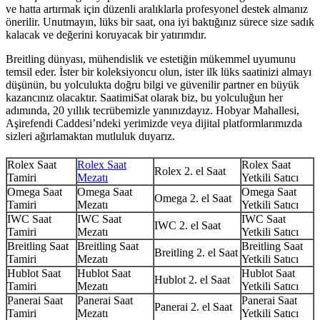
ve hatta artırmak için düzenli aralıklarla profesyonel destek almanız
önerilir. Unutmayın, lüks bir saat, ona iyi baktığınız sürece size sadık
kalacak ve değerini koruyacak bir yatırımdır.
Breitling dünyası, mühendislik ve estetiğin mükemmel uyumunu
temsil eder. İster bir koleksiyoncu olun, ister ilk lüks saatinizi almayı
düşünün, bu yolculukta doğru bilgi ve güvenilir partner en büyük
kazancınız olacaktır. SaatimiSat olarak biz, bu yolculuğun her
adımında, 20 yıllık tecrübemizle yanınızdayız. Hobyar Mahallesi,
Aşirefendi Caddesi’ndeki yerimizde veya dijital platformlarımızda
sizleri ağırlamaktan mutluluk duyarız.
Rolex Saat
Rolex Saat
Rolex Saat
Rolex 2. el Saat
Tamiri
Mezatı
Yetkili Satıcı
Omega Saat
Omega Saat
Omega Saat
Omega 2. el Saat
Tamiri
Mezatı
Yetkili Satıcı
IWC Saat
IWC Saat
IWC Saat
IWC 2. el Saat
Tamiri
Mezatı
Yetkili Satıcı
Breitling Saat
Breitling Saat
Breitling Saat
Breitling 2. el Saat
Tamiri
Mezatı
Yetkili Satıcı
Hublot Saat
Hublot Saat
Hublot Saat
Hublot 2. el Saat
Tamiri
Mezatı
Yetkili Satıcı
Panerai Saat
Panerai Saat
Panerai Saat
Panerai 2. el Saat
Tamiri
Mezatı
Yetkili Satıcı