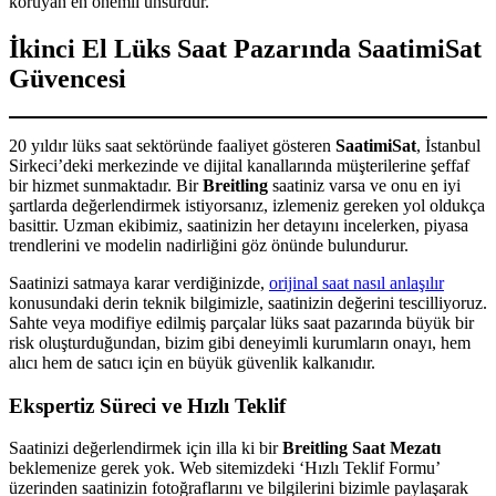
koruyan en önemli unsurdur.
İkinci El Lüks Saat Pazarında SaatimiSat
Güvencesi
20 yıldır lüks saat sektöründe faaliyet gösteren
SaatimiSat
, İstanbul
Sirkeci’deki merkezinde ve dijital kanallarında müşterilerine şeffaf
bir hizmet sunmaktadır. Bir
Breitling
saatiniz varsa ve onu en iyi
şartlarda değerlendirmek istiyorsanız, izlemeniz gereken yol oldukça
basittir. Uzman ekibimiz, saatinizin her detayını incelerken, piyasa
trendlerini ve modelin nadirliğini göz önünde bulundurur.
Saatinizi satmaya karar verdiğinizde,
orijinal saat nasıl anlaşılır
konusundaki derin teknik bilgimizle, saatinizin değerini tescilliyoruz.
Sahte veya modifiye edilmiş parçalar lüks saat pazarında büyük bir
risk oluşturduğundan, bizim gibi deneyimli kurumların onayı, hem
alıcı hem de satıcı için en büyük güvenlik kalkanıdır.
Ekspertiz Süreci ve Hızlı Teklif
Saatinizi değerlendirmek için illa ki bir
Breitling Saat Mezatı
beklemenize gerek yok. Web sitemizdeki ‘Hızlı Teklif Formu’
üzerinden saatinizin fotoğraflarını ve bilgilerini bizimle paylaşarak