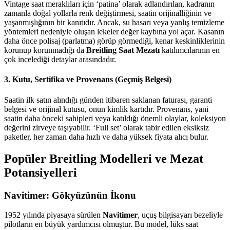
Vintage saat meraklıları için ‘patina’ olarak adlandırılan, kadranın
zamanla doğal yollarla renk değiştirmesi, saatin orijinalliğinin ve
yaşanmışlığının bir kanıtıdır. Ancak, su hasarı veya yanlış temizleme
yöntemleri nedeniyle oluşan lekeler değer kaybına yol açar. Kasanın
daha önce polisaj (parlatma) görüp görmediği, kenar keskinliklerinin
korunup korunmadığı da
Breitling Saat Mezatı
katılımcılarının en
çok incelediği detaylar arasındadır.
3. Kutu, Sertifika ve Provenans (Geçmiş Belgesi)
Saatin ilk satın alındığı günden itibaren saklanan faturası, garanti
belgesi ve orijinal kutusu, onun kimlik kartıdır. Provenans, yani
saatin daha önceki sahipleri veya katıldığı önemli olaylar, koleksiyon
değerini zirveye taşıyabilir. ‘Full set’ olarak tabir edilen eksiksiz
paketler, her zaman daha hızlı ve daha yüksek fiyata alıcı bulur.
Popüler Breitling Modelleri ve Mezat
Potansiyelleri
Navitimer: Gökyüzünün İkonu
1952 yılında piyasaya sürülen
Navitimer
, uçuş bilgisayarı bezeliyle
pilotların en büyük yardımcısı olmuştur. Bu model, lüks saat