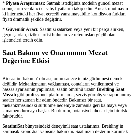
*
Piyasa Araştırması:
Satmak istediğiniz modelin güncel mezat
sonuçlarını ve ikinci el satış fiyatlarını takip edin. Ancak unutmayın
ki internetteki her fiyat gerçeği yansıtmayabilir; kondisyon farkları
fiyatı dramatik şekilde değiştirir.
*
Güvenilir Aracı:
Saatinizi satarken veya yeni bir parça alırken,
geçmişi olan, fiziksel ofisi bulunan ve referansları güçlü olan
işletmeleri tercih edin.
Saat Bakımı ve Onarımının Mezat
Değerine Etkisi
Bir saatin ‘bakımlı’ olması, onun sadece temiz görünmesi demek
değildir. Mekanizmanın yağlanması, contaların yenilenmesi ve
hassas ayarlarının yapılması, saatin ömrünü uzatır.
Breitling Saat
Mezatı
gibi profesyonel platformlarda, servis görmüş ve raporlanmış
saatler her zaman bir adım öndedir. Bakımsız bir saat,
mekanizmasındaki sürtünme nedeniyle zamanla geri kalmaya veya
tamamen durmaya başlar. Bu durum, potansiyel alıcılar için bir risk
faktörüdür.
SaatimiSat
bünyesindeki deneyimli saat ustalarımız, Breitling’in
karmaşık kronograf yapısına hakimdir. Saatinizin değerini korumak