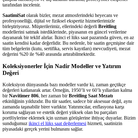
tarafından incelenir.
SaatimiSat
olarak bizler, mezat atmosferindeki heyecanı ve
profesyonelliği, dijital ve fiziksel ekspertiz hizmetlerimizle
birleştiriyoruz. Müşterilerimiz, ellerindeki değerli
Breitling
modellerini satmak istediklerinde, piyasanın en güncel verilerine
dayanarak bir teklif alırlar. İkinci el lüks saat pazarında güven, en az
saatin kendisi kadar değerlidir. Bu nedenle, bir saatin geçmişine dair
tüm belgelerin (kutu, sertifika, servis kayıtları) mevcudiyeti, mezat
değerini %20 ile %40 arasında artırabilmektedir.
Koleksiyonerler İçin Nadir Modeller ve Yatırım
Değeri
Koleksiyon dünyasında bazı modeller vardır ki, zaman geçtikçe
değerleri katlanarak artar. Örneğin, 1950’li ve 60’lı yıllardan kalma
bir
Navitimer 806
, her zaman bir
Breitling Saat Mezatı
etkinliğinin yıldızıdır. Bu tür saatler, sadece bir aksesuar değil, aynı
zamanda taşınabilir birer varlıktır. Yatırımcılar, enflasyona karşı
koruma sağlayan ve estetik değeri yüksek olan bu parçaları
portföylerine eklemek için uzman görüşlerine ihtiyaç duyarlar. Bizim
sunduğumuz
ikinci el lüks saat değerlemesi
hizmeti, saatinizin
piyasadaki gerçek yerini bulmasını sağlar.