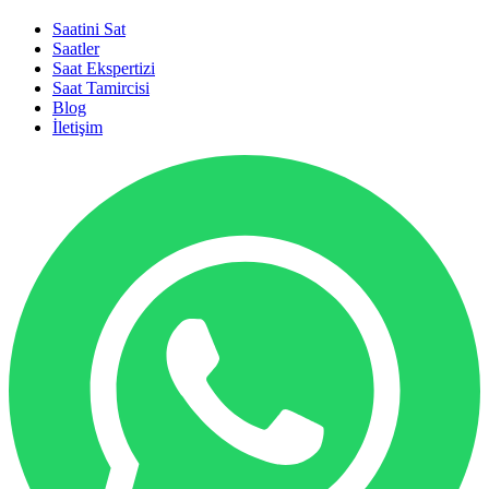
Saatini Sat
Saatler
Saat Ekspertizi
Saat Tamircisi
Blog
İletişim