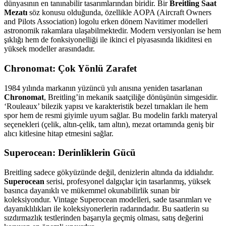
dünyasının en tanınabilir tasarımlarından biridir. Bir
Breitling Saat
Mezatı
söz konusu olduğunda, özellikle AOPA (Aircraft Owners
and Pilots Association) logolu erken dönem Navitimer modelleri
astronomik rakamlara ulaşabilmektedir. Modern versiyonları ise hem
şıklığı hem de fonksiyonelliği ile ikinci el piyasasında likiditesi en
yüksek modeller arasındadır.
Chronomat: Çok Yönlü Zarafet
1984 yılında markanın yüzüncü yılı anısına yeniden tasarlanan
Chronomat
, Breitling’in mekanik saatçiliğe dönüşünün simgesidir.
‘Rouleaux’ bilezik yapısı ve karakteristik bezel tırnakları ile hem
spor hem de resmi giyimle uyum sağlar. Bu modelin farklı materyal
seçenekleri (çelik, altın-çelik, tam altın), mezat ortamında geniş bir
alıcı kitlesine hitap etmesini sağlar.
Superocean: Derinliklerin Gücü
Breitling sadece gökyüzünde değil, denizlerin altında da iddialıdır.
Superocean
serisi, profesyonel dalgıçlar için tasarlanmış, yüksek
basınca dayanıklı ve mükemmel okunabilirlik sunan bir
koleksiyondur. Vintage Superocean modelleri, sade tasarımları ve
dayanıklılıkları ile koleksiyonerlerin radarındadır. Bu saatlerin su
sızdırmazlık testlerinden başarıyla geçmiş olması, satış değerini