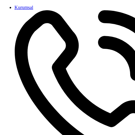
İçeriğe
Kurumsal
atla