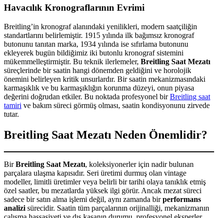
Havacılık Kronograflarının Evrimi
Breitling’in kronograf alanındaki yenilikleri, modern saatçiliğin
standartlarını belirlemiştir. 1915 yılında ilk bağımsız kronograf
butonunu tanıtan marka, 1934 yılında ise sıfırlama butonunu
ekleyerek bugün bildiğimiz iki butonlu kronograf sistemini
mükemmelleştirmiştir. Bu teknik ilerlemeler,
Breitling Saat Mezatı
süreçlerinde bir saatin hangi dönemden geldiğini ve horolojik
önemini belirleyen kritik unsurlardır. Bir saatin mekanizmasındaki
karmaşıklık ve bu karmaşıklığın korunma düzeyi, onun piyasa
değerini doğrudan etkiler. Bu noktada profesyonel bir
Breitling saat
tamiri
ve bakım süreci görmüş olması, saatin kondisyonunu zirvede
tutar.
Breitling Saat Mezatı Neden Önemlidir?
Bir
Breitling Saat Mezatı
, koleksiyonerler için nadir bulunan
parçalara ulaşma kapısıdır. Seri üretimi durmuş olan vintage
modeller, limitli üretimler veya belirli bir tarihi olaya tanıklık etmiş
özel saatler, bu mezatlarda yüksek ilgi görür. Ancak mezat süreci
sadece bir satın alma işlemi değil, aynı zamanda bir
performans
analizi
sürecidir. Saatin tüm parçalarının orijinalliği, mekanizmanın
çalışma hassasiyeti ve dış kasanın durumu, profesyonel eksperler