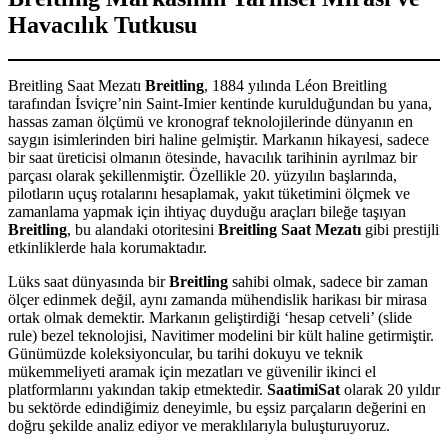
Havacılık Tutkusu
Breitling Saat Mezatı
Breitling
, 1884 yılında Léon Breitling
tarafından İsviçre’nin Saint-Imier kentinde kurulduğundan bu yana,
hassas zaman ölçümü ve kronograf teknolojilerinde dünyanın en
saygın isimlerinden biri haline gelmiştir. Markanın hikayesi, sadece
bir saat üreticisi olmanın ötesinde, havacılık tarihinin ayrılmaz bir
parçası olarak şekillenmiştir. Özellikle 20. yüzyılın başlarında,
pilotların uçuş rotalarını hesaplamak, yakıt tüketimini ölçmek ve
zamanlama yapmak için ihtiyaç duyduğu araçları bileğe taşıyan
Breitling
, bu alandaki otoritesini
Breitling Saat Mezatı
gibi prestijli
etkinliklerde hala korumaktadır.
Lüks saat dünyasında bir
Breitling
sahibi olmak, sadece bir zaman
ölçer edinmek değil, aynı zamanda mühendislik harikası bir mirasa
ortak olmak demektir. Markanın geliştirdiği ‘hesap cetveli’ (slide
rule) bezel teknolojisi, Navitimer modelini bir kült haline getirmiştir.
Günümüzde koleksiyoncular, bu tarihi dokuyu ve teknik
mükemmeliyeti aramak için mezatları ve güvenilir ikinci el
platformlarını yakından takip etmektedir.
SaatimiSat
olarak 20 yıldır
bu sektörde edindiğimiz deneyimle, bu eşsiz parçaların değerini en
doğru şekilde analiz ediyor ve meraklılarıyla buluşturuyoruz.