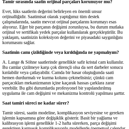
Tamir sırasında saatin orijinal parçaları korunuyor mu?
Evet, lüks saatlerin değerini belirleyen en önemli unsur
orijinalliğidir. Saatimisat olarak yaptığımız tüm destek
çalışmalarında, saatin mevcut orijinal parçalarını korumayı esas
alıyoruz. Eğer bir parçanın değişimi zorunluysa, bu durum mutlaka
orijinal ve sertifikalı yedek parçalar kullanılarak gerçekleştirilir. Bu
yaklaşım, saatinizin koleksiyon değerini ve piyasadaki saygınlığını
korumasını sağlar.
Saatimin camı çizildiğinde veya kırıldığında ne yapmalıyım?
A. Lange & Söhne saatlerinde genellikle safir kristal cam kullanılır.
Bu camlar çizilmeye karşı çok dirençli olsa da sert darbeler sonucu
kırılabilir veya çatlayabilir. Camda bir hasar oluştuğunda saati
hemen durdurmalı ve kurma kolunu çekmelisiniz; çünkü cam
parçacıkları mekanizmanın içine kaçarak hassas çarklara zarar
verebilir. Bu gibi durumlarda profesyonel bir yapılandırılmış
uygulama ile cam değişimi ve mekanizma kontrolü yapılması şarttır.
Saat tamiri süreci ne kadar sürer?
Tamir süresi, saatin modeline, komplikasyon seviyesine ve gereken
işlemin kapsamına göre değişiklik gösterir. Basit bir yağlama ve
kalibrasyon işlemi genellikle 1-2 hafta sürerken, parça değişimi
gerektiren karmaşık komplikasyonlu modellerde (perpetual calendar