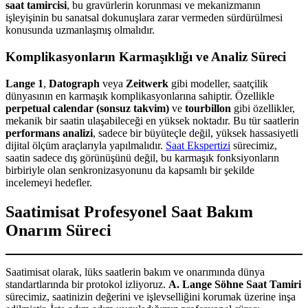
saat tamircisi
, bu gravürlerin korunması ve mekanizmanın
işleyişinin bu sanatsal dokunuşlara zarar vermeden sürdürülmesi
konusunda uzmanlaşmış olmalıdır.
Komplikasyonların Karmaşıklığı ve Analiz Süreci
Lange 1
,
Datograph
veya
Zeitwerk
gibi modeller, saatçilik
dünyasının en karmaşık komplikasyonlarına sahiptir. Özellikle
perpetual calendar (sonsuz takvim)
ve
tourbillon
gibi özellikler,
mekanik bir saatin ulaşabileceği en yüksek noktadır. Bu tür saatlerin
performans analizi
, sadece bir büyüteçle değil, yüksek hassasiyetli
dijital ölçüm araçlarıyla yapılmalıdır.
Saat Ekspertizi
sürecimiz,
saatin sadece dış görünüşünü değil, bu karmaşık fonksiyonların
birbiriyle olan senkronizasyonunu da kapsamlı bir şekilde
incelemeyi hedefler.
Saatimisat Profesyonel Saat Bakım
Onarım Süreci
Saatimisat olarak, lüks saatlerin bakım ve onarımında dünya
standartlarında bir protokol izliyoruz.
A. Lange Söhne Saat Tamiri
sürecimiz, saatinizin değerini ve işlevselliğini korumak üzerine inşa