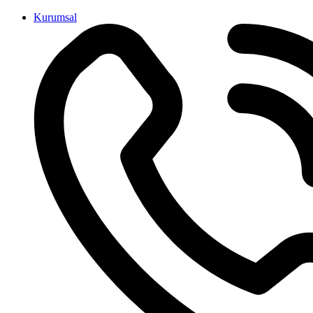
İçeriğe
Kurumsal
atla