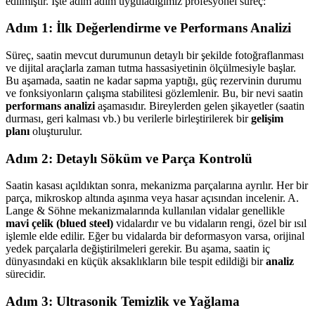
edilmiştir. İşte adım adım uyguladığımız profesyonel süreç:
Adım 1: İlk Değerlendirme ve Performans Analizi
Süreç, saatin mevcut durumunun detaylı bir şekilde fotoğraflanması
ve dijital araçlarla zaman tutma hassasiyetinin ölçülmesiyle başlar.
Bu aşamada, saatin ne kadar sapma yaptığı, güç rezervinin durumu
ve fonksiyonların çalışma stabilitesi gözlemlenir. Bu, bir nevi saatin
performans analizi
aşamasıdır. Bireylerden gelen şikayetler (saatin
durması, geri kalması vb.) bu verilerle birleştirilerek bir
gelişim
planı
oluşturulur.
Adım 2: Detaylı Söküm ve Parça Kontrolü
Saatin kasası açıldıktan sonra, mekanizma parçalarına ayrılır. Her bir
parça, mikroskop altında aşınma veya hasar açısından incelenir. A.
Lange & Söhne mekanizmalarında kullanılan vidalar genellikle
mavi çelik (blued steel)
vidalardır ve bu vidaların rengi, özel bir ısıl
işlemle elde edilir. Eğer bu vidalarda bir deformasyon varsa, orijinal
yedek parçalarla değiştirilmeleri gerekir. Bu aşama, saatin iç
dünyasındaki en küçük aksaklıkların bile tespit edildiği bir
analiz
sürecidir.
Adım 3: Ultrasonik Temizlik ve Yağlama