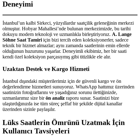
Deneyimi
İstanbul’un kalbi Sirkeci, yüzyıllardır saatçilik geleneğinin merkezi
olmuştur. Hobyar Mahallesi’nde bulunan merkezimizde, bu tarihi
dokuyu modern teknoloji ve uzmanlıkla birleştiriyoruz.
A. Lange
Söhne Saat Tamiri
için bizi tercih eden koleksiyonerler, sadece
teknik bir hizmet almazlar; aynı zamanda saatlerinin emin ellerde
olduğunun huzurunu yaşarlar. Deneyimli ekibimiz, her bir saati
kendi özel koleksiyon parçasıymış gibi titizlikle ele alır.
Uzaktan Destek ve Kargo Hizmeti
İstanbul dışındaki müşterilerimiz için de güvenli kargo ve ön
değerlendirme hizmetleri sunuyoruz. WhatsApp hattımız üzerinden
saatinizin fotoğraflarını ve yaşadığınız sorunu ilettiğinizde,
uzmanlarımız size bir
ön analiz
raporu sunar. Saatinizi bize
ulaştırdığınızda ise tüm süreç şeffaf bir şekilde dijital kanallar
üzerinden sizinle paylaşılır.
Lüks Saatlerin Ömrünü Uzatmak İçin
Kullanıcı Tavsiyeleri