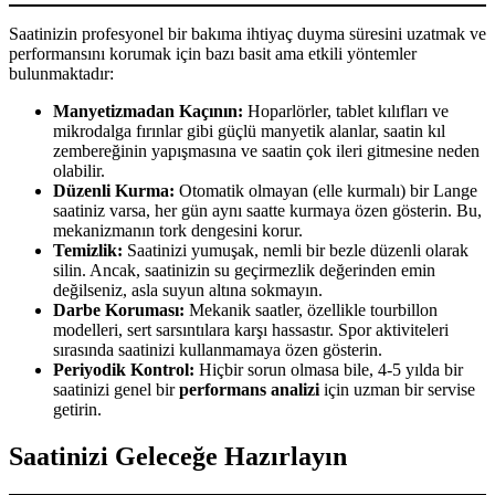
Saatinizin profesyonel bir bakıma ihtiyaç duyma süresini uzatmak ve
performansını korumak için bazı basit ama etkili yöntemler
bulunmaktadır:
Manyetizmadan Kaçının:
Hoparlörler, tablet kılıfları ve
mikrodalga fırınlar gibi güçlü manyetik alanlar, saatin kıl
zembereğinin yapışmasına ve saatin çok ileri gitmesine neden
olabilir.
Düzenli Kurma:
Otomatik olmayan (elle kurmalı) bir Lange
saatiniz varsa, her gün aynı saatte kurmaya özen gösterin. Bu,
mekanizmanın tork dengesini korur.
Temizlik:
Saatinizi yumuşak, nemli bir bezle düzenli olarak
silin. Ancak, saatinizin su geçirmezlik değerinden emin
değilseniz, asla suyun altına sokmayın.
Darbe Koruması:
Mekanik saatler, özellikle tourbillon
modelleri, sert sarsıntılara karşı hassastır. Spor aktiviteleri
sırasında saatinizi kullanmamaya özen gösterin.
Periyodik Kontrol:
Hiçbir sorun olmasa bile, 4-5 yılda bir
saatinizi genel bir
performans analizi
için uzman bir servise
getirin.
Saatinizi Geleceğe Hazırlayın