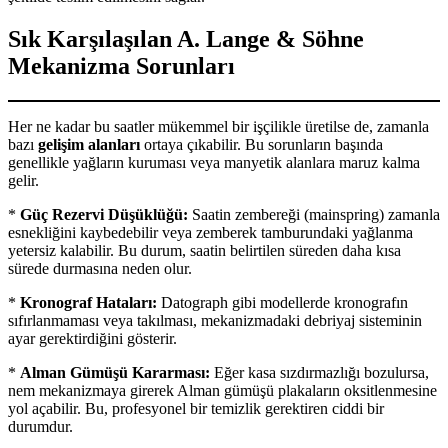
Sık Karşılaşılan A. Lange & Söhne
Mekanizma Sorunları
Her ne kadar bu saatler mükemmel bir işçilikle üretilse de, zamanla
bazı
gelişim alanları
ortaya çıkabilir. Bu sorunların başında
genellikle yağların kuruması veya manyetik alanlara maruz kalma
gelir.
*
Güç Rezervi Düşüklüğü:
Saatin zembereği (mainspring) zamanla
esnekliğini kaybedebilir veya zemberek tamburundaki yağlanma
yetersiz kalabilir. Bu durum, saatin belirtilen süreden daha kısa
sürede durmasına neden olur.
*
Kronograf Hataları:
Datograph gibi modellerde kronografın
sıfırlanmaması veya takılması, mekanizmadaki debriyaj sisteminin
ayar gerektirdiğini gösterir.
*
Alman Gümüşü Kararması:
Eğer kasa sızdırmazlığı bozulursa,
nem mekanizmaya girerek Alman gümüşü plakaların oksitlenmesine
yol açabilir. Bu, profesyonel bir temizlik gerektiren ciddi bir
durumdur.