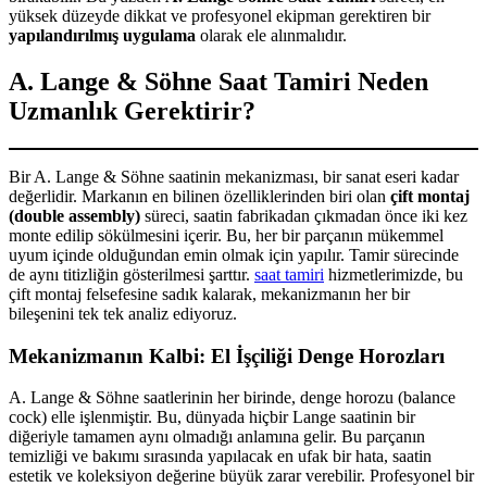
yüksek düzeyde dikkat ve profesyonel ekipman gerektiren bir
yapılandırılmış uygulama
olarak ele alınmalıdır.
A. Lange & Söhne Saat Tamiri Neden
Uzmanlık Gerektirir?
Bir A. Lange & Söhne saatinin mekanizması, bir sanat eseri kadar
değerlidir. Markanın en bilinen özelliklerinden biri olan
çift montaj
(double assembly)
süreci, saatin fabrikadan çıkmadan önce iki kez
monte edilip sökülmesini içerir. Bu, her bir parçanın mükemmel
uyum içinde olduğundan emin olmak için yapılır. Tamir sürecinde
de aynı titizliğin gösterilmesi şarttır.
saat tamiri
hizmetlerimizde, bu
çift montaj felsefesine sadık kalarak, mekanizmanın her bir
bileşenini tek tek analiz ediyoruz.
Mekanizmanın Kalbi: El İşçiliği Denge Horozları
A. Lange & Söhne saatlerinin her birinde, denge horozu (balance
cock) elle işlenmiştir. Bu, dünyada hiçbir Lange saatinin bir
diğeriyle tamamen aynı olmadığı anlamına gelir. Bu parçanın
temizliği ve bakımı sırasında yapılacak en ufak bir hata, saatin
estetik ve koleksiyon değerine büyük zarar verebilir. Profesyonel bir