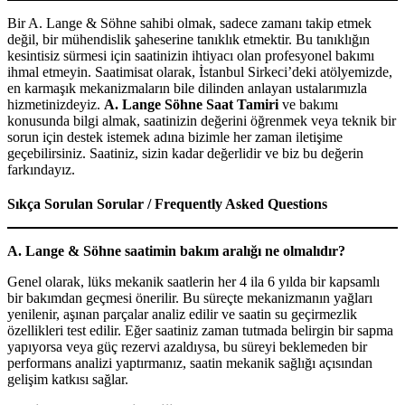
Bir A. Lange & Söhne sahibi olmak, sadece zamanı takip etmek
değil, bir mühendislik şaheserine tanıklık etmektir. Bu tanıklığın
kesintisiz sürmesi için saatinizin ihtiyacı olan profesyonel bakımı
ihmal etmeyin. Saatimisat olarak, İstanbul Sirkeci’deki atölyemizde,
en karmaşık mekanizmaların bile dilinden anlayan ustalarımızla
hizmetinizdeyiz.
A. Lange Söhne Saat Tamiri
ve bakımı
konusunda bilgi almak, saatinizin değerini öğrenmek veya teknik bir
sorun için destek istemek adına bizimle her zaman iletişime
geçebilirsiniz. Saatiniz, sizin kadar değerlidir ve biz bu değerin
farkındayız.
Sıkça Sorulan Sorular / Frequently Asked Questions
A. Lange & Söhne saatimin bakım aralığı ne olmalıdır?
Genel olarak, lüks mekanik saatlerin her 4 ila 6 yılda bir kapsamlı
bir bakımdan geçmesi önerilir. Bu süreçte mekanizmanın yağları
yenilenir, aşınan parçalar analiz edilir ve saatin su geçirmezlik
özellikleri test edilir. Eğer saatiniz zaman tutmada belirgin bir sapma
yapıyorsa veya güç rezervi azaldıysa, bu süreyi beklemeden bir
performans analizi yaptırmanız, saatin mekanik sağlığı açısından
gelişim katkısı sağlar.