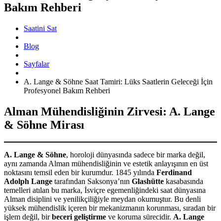
Bakım Rehberi
Saatini Sat
Blog
Sayfalar
A. Lange & Söhne Saat Tamiri: Lüks Saatlerin Geleceği İçin
Profesyonel Bakım Rehberi
Alman Mühendisliğinin Zirvesi: A. Lange
& Söhne Mirası
A. Lange & Söhne
, horoloji dünyasında sadece bir marka değil,
aynı zamanda Alman mühendisliğinin ve estetik anlayışının en üst
noktasını temsil eden bir kurumdur. 1845 yılında
Ferdinand
Adolph Lange
tarafından Saksonya’nın
Glashütte
kasabasında
temelleri atılan bu marka, İsviçre egemenliğindeki saat dünyasına
Alman disiplini ve yenilikçiliğiyle meydan okumuştur. Bu denli
yüksek mühendislik içeren bir mekanizmanın korunması, sıradan bir
işlem değil, bir
beceri geliştirme
ve koruma sürecidir.
A. Lange