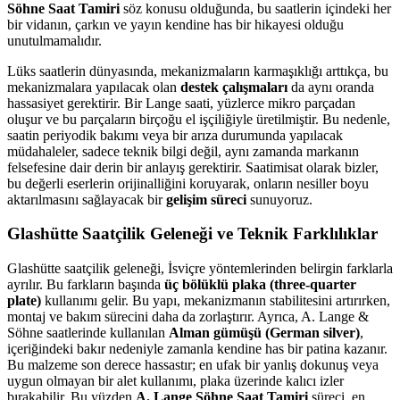
Söhne Saat Tamiri
söz konusu olduğunda, bu saatlerin içindeki her
bir vidanın, çarkın ve yayın kendine has bir hikayesi olduğu
unutulmamalıdır.
Lüks saatlerin dünyasında, mekanizmaların karmaşıklığı arttıkça, bu
mekanizmalara yapılacak olan
destek çalışmaları
da aynı oranda
hassasiyet gerektirir. Bir Lange saati, yüzlerce mikro parçadan
oluşur ve bu parçaların birçoğu el işçiliğiyle üretilmiştir. Bu nedenle,
saatin periyodik bakımı veya bir arıza durumunda yapılacak
müdahaleler, sadece teknik bilgi değil, aynı zamanda markanın
felsefesine dair derin bir anlayış gerektirir. Saatimisat olarak bizler,
bu değerli eserlerin orijinalliğini koruyarak, onların nesiller boyu
aktarılmasını sağlayacak bir
gelişim süreci
sunuyoruz.
Glashütte Saatçilik Geleneği ve Teknik Farklılıklar
Glashütte saatçilik geleneği, İsviçre yöntemlerinden belirgin farklarla
ayrılır. Bu farkların başında
üç bölüklü plaka (three-quarter
plate)
kullanımı gelir. Bu yapı, mekanizmanın stabilitesini artırırken,
montaj ve bakım sürecini daha da zorlaştırır. Ayrıca, A. Lange &
Söhne saatlerinde kullanılan
Alman gümüşü (German silver)
,
içeriğindeki bakır nedeniyle zamanla kendine has bir patina kazanır.
Bu malzeme son derece hassastır; en ufak bir yanlış dokunuş veya
uygun olmayan bir alet kullanımı, plaka üzerinde kalıcı izler
bırakabilir. Bu yüzden
A. Lange Söhne Saat Tamiri
süreci, en