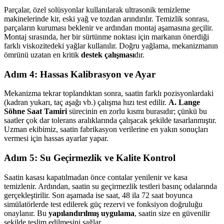
Parçalar, özel solüsyonlar kullanılarak ultrasonik temizleme
makinelerinde kir, eski yağ ve tozdan arındırılır. Temizlik sonrası,
parçaların kuruması beklenir ve ardından montaj aşamasına geçilir.
Montaj sırasında, her bir sürtünme noktası için markanın önerdiği
farklı viskozitedeki yağlar kullanılır. Doğru yağlama, mekanizmanın
ömrünü uzatan en kritik
destek çalışması
dır.
Adım 4: Hassas Kalibrasyon ve Ayar
Mekanizma tekrar toplandıktan sonra, saatin farklı pozisyonlardaki
(kadran yukarı, taç aşağı vb.) çalışma hızı test edilir.
A. Lange
Söhne Saat Tamiri
sürecinin en zorlu kısmı burasıdır; çünkü bu
saatler çok dar tolerans aralıklarında çalışacak şekilde tasarlanmıştır.
Uzman ekibimiz, saatin fabrikasyon verilerine en yakın sonuçları
vermesi için hassas ayarlar yapar.
Adım 5: Su Geçirmezlik ve Kalite Kontrol
Saatin kasası kapatılmadan önce contalar yenilenir ve kasa
temizlenir. Ardından, saatin su geçirmezlik testleri basınç odalarında
gerçekleştirilir. Son aşamada ise saat, 48 ila 72 saat boyunca
simülatörlerde test edilerek güç rezervi ve fonksiyon doğruluğu
onaylanır. Bu
yapılandırılmış uygulama
, saatin size en güvenilir
şekilde teslim edilmesini sağlar.