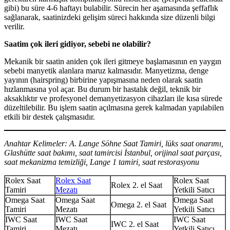
gibi) bu süre 4-6 haftayı bulabilir. Sürecin her aşamasında şeffaflık
sağlanarak, saatinizdeki gelişim süreci hakkında size düzenli bilgi
verilir.
Saatim çok ileri gidiyor, sebebi ne olabilir?
Mekanik bir saatin aniden çok ileri gitmeye başlamasının en yaygın
sebebi manyetik alanlara maruz kalmasıdır. Manyetizma, denge
yayının (hairspring) birbirine yapışmasına neden olarak saatin
hızlanmasına yol açar. Bu durum bir hastalık değil, teknik bir
aksaklıktır ve profesyonel demanyetizasyon cihazları ile kısa sürede
düzeltilebilir. Bu işlem saatin açılmasına gerek kalmadan yapılabilen
etkili bir destek çalışmasıdır.
Anahtar Kelimeler: A. Lange Söhne Saat Tamiri, lüks saat onarımı,
Glashütte saat bakımı, saat tamircisi İstanbul, orijinal saat parçası,
saat mekanizma temizliği, Lange 1 tamiri, saat restorasyonu
Rolex Saat
Rolex Saat
Rolex Saat
Rolex 2. el Saat
Tamiri
Mezatı
Yetkili Satıcı
Omega Saat
Omega Saat
Omega Saat
Omega 2. el Saat
Tamiri
Mezatı
Yetkili Satıcı
IWC Saat
IWC Saat
IWC Saat
IWC 2. el Saat
Tamiri
Mezatı
Yetkili Satıcı