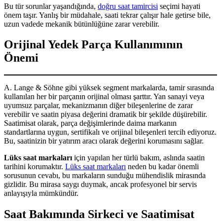
Bu tür sorunlar yaşandığında,
doğru saat tamircisi
seçimi hayati
önem taşır. Yanlış bir müdahale, saati tekrar çalışır hale getirse bile,
uzun vadede mekanik bütünlüğüne zarar verebilir.
Orijinal Yedek Parça Kullanımının
Önemi
A. Lange & Söhne gibi yüksek segment markalarda, tamir sırasında
kullanılan her bir parçanın orijinal olması şarttır. Yan sanayi veya
uyumsuz parçalar, mekanizmanın diğer bileşenlerine de zarar
verebilir ve saatin piyasa değerini dramatik bir şekilde düşürebilir.
Saatimisat olarak, parça değişimlerinde daima markanın
standartlarına uygun, sertifikalı ve orijinal bileşenleri tercih ediyoruz.
Bu, saatinizin bir yatırım aracı olarak değerini korumasını sağlar.
Lüks saat markaları
için yapılan her türlü bakım, aslında saatin
tarihini korumaktır.
Lüks saat markaları
neden bu kadar önemli
sorusunun cevabı, bu markaların sunduğu mühendislik mirasında
gizlidir. Bu mirasa saygı duymak, ancak profesyonel bir servis
anlayışıyla mümkündür.
Saat Bakımında Sirkeci ve Saatimisat