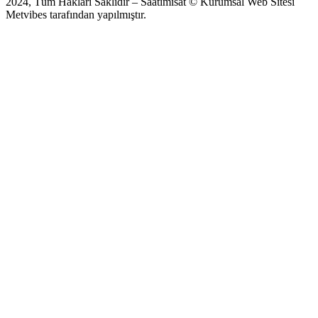
2024, Tüm Hakları Saklıdır – Saatimisat © Kurumsal Web Sitesi
Metvibes tarafından yapılmıştır.