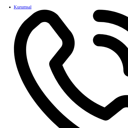
İçeriğe
Kurumsal
atla