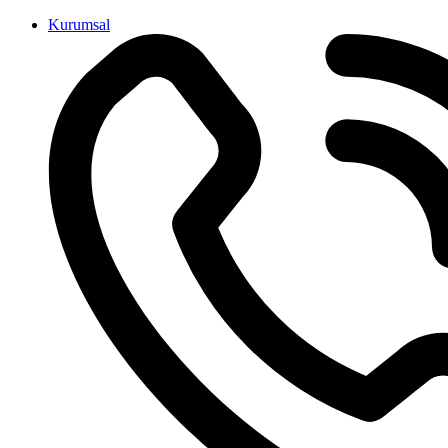
İçeriğe
Kurumsal
atla